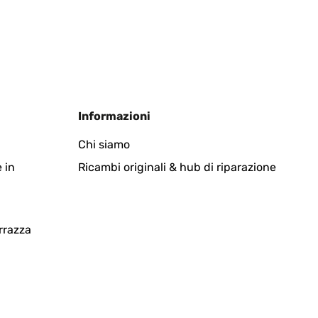
Tradurre
Informazioni
 tour et me regardait cuisiner sur le plan de travail. Il a
Chi siamo
 in
Ricambi originali & hub di riparazione
Tradurre
rrazza