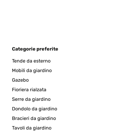
Bois de qualité, parfait.
Utilisateur d'Amazon
VALUTAZIONE VERIFICATA
03/12/2024
Categorie preferite
Cette tour a été très utile pour mon bébé dès lors qu
Tende da esterno
trois ans aujourd’hui et continue d’utiliser cette to
Mobili da giardino
Utilisateur d'Amazon
Gazebo
Fioriera rialzata
Serre da giardino
VALUTAZIONE VERIFICATA
19/11/2024
Dondolo da giardino
Perfekt für meine Tochter.
Bracieri da giardino
Tavoli da giardino