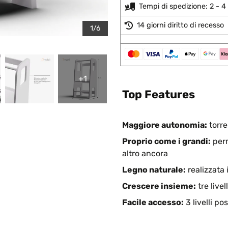
Tempi di spedizione: 2 - 4 
14 giorni diritto di recesso
1/6
+1
Top Features
Maggiore autonomia:
torre
Proprio come i grandi:
perm
altro ancora
Legno naturale:
realizzata 
Crescere insieme:
tre livel
Facile accesso:
3 livelli po