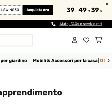
39
49
37
LLSWING30
Acquista ora
O
M
S
Aiuto, FAQs e servizio resi
per giardino
Mobili & Accessori per la casa
Offer
i apprendimento