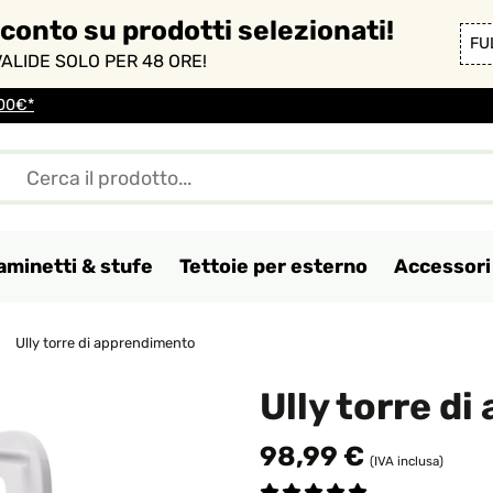
sconto su prodotti selezionati!
FU
ALIDE SOLO PER 48 ORE!
100€*
aminetti & stufe
Tettoie per esterno
Accessori 
Ully torre di apprendimento
Ully torre d
98,99 €
(IVA inclusa)