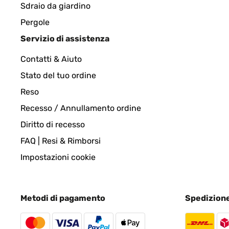
Amazon-Benutzer
Sdraio da giardino
Pergole
Servizio di assistenza
VALUTAZIONE VERIFICATA
06/11/2024
Contatti & Aiuto
Funciona bien
Stato del tuo ordine
Reso
Usuario/a de amazon
Recesso / Annullamento ordine
Diritto di recesso
VALUTAZIONE VERIFICATA
03/11/2024
FAQ | Resi & Rimborsi
Impostazioni cookie
Ottimo prodotto e molto utile. Mio figlio lo utilizza
Utente Amazon
Metodi di pagamento
Spedizion