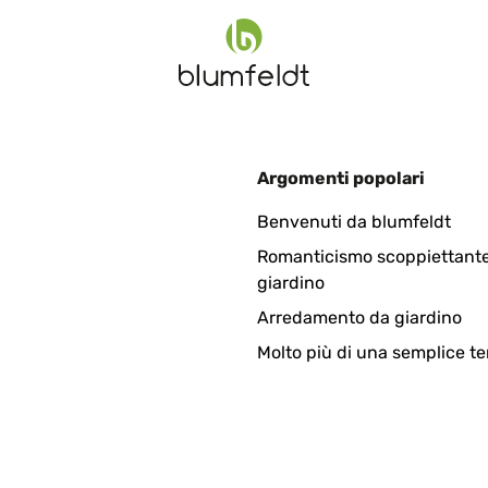
Argomenti popolari
’il savait bien tenir debout. Tellement curieux, il grimpait sur cette
Benvenuti da blumfeldt
ur pour m’aider à faire des gâteaux.
Romanticismo scoppiettante
giardino
Arredamento da giardino
Molto più di una semplice te