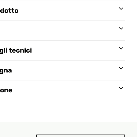
odotto
li tecnici
egna
ione