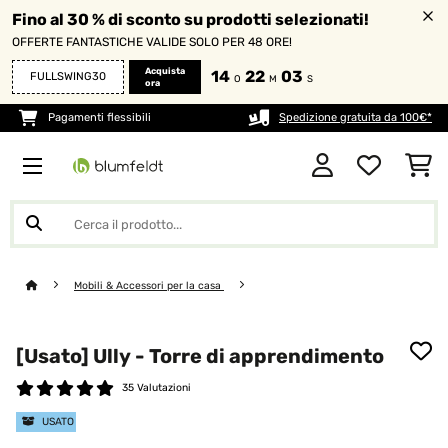
Fino al 30 % di sconto su prodotti selezionati!
OFFERTE FANTASTICHE VALIDE SOLO PER 48 ORE!
Acquista
14
22
02
FULLSWING30
O
M
S
ora
Pagamenti flessibili
Spedizione gratuita da 100€*
Mobili & Accessori per la casa
[Usato] Ully - Torre di apprendimento
35 Valutazioni
USATO