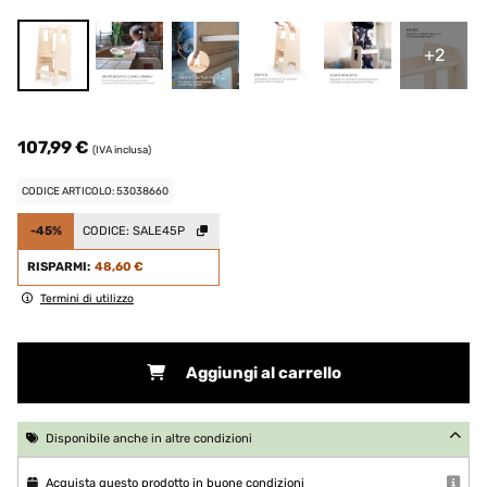
+2
107,99 €
(IVA inclusa)
CODICE ARTICOLO: 53038660
-45%
CODICE:
SALE45P
RISPARMI:
48,60 €
Termini di utilizzo
Aggiungi al carrello
Disponibile anche in altre condizioni
Acquista questo prodotto in buone condizioni