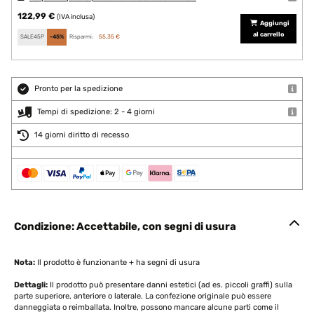
122,99 €
(IVA inclusa)
Aggiungi
al carrello
SALE45P
-45%
Risparmi:
55,35 €
Pronto per la spedizione
Tempi di spedizione: 2 - 4 giorni
14 giorni diritto di recesso
Condizione: Accettabile, con segni di usura
Nota:
Il prodotto è funzionante + ha segni di usura
Dettagli:
Il prodotto può presentare danni estetici (ad es. piccoli graffi) sulla
parte superiore, anteriore o laterale. La confezione originale può essere
danneggiata o reimballata. Inoltre, possono mancare alcune parti come il