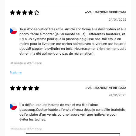
VALUTAZIONE VERIFICATA
24/01/2025
Tour d’observation très utile. Article conforme à la description et à la
photo, facile à monter (je l’ai monté seule). Différentes hauteurs, et
il y a un système pour que la planche ne glisse pasUne étoile en
moins pour la livraison car carton abîmé avec ouverture par laquelle
pouvait passer le cylindre en bois. Heureusement rien ne manquait
et rien n’a été abîmé (donc pas de réclamation)
Utilisateur d'Amazon
Tradurre
VALUTAZIONE VERIFICATA
24/01/2025
il a déjà quelques heures de vols et ma fille l’aime
beaucoup.Customisable a l’envie niveau déco.je conseille toutefois
de l’enduire d’un vernis ou une lasure voir une huile/cire pour
éviter les taches.
Utilisateur d'Amazon