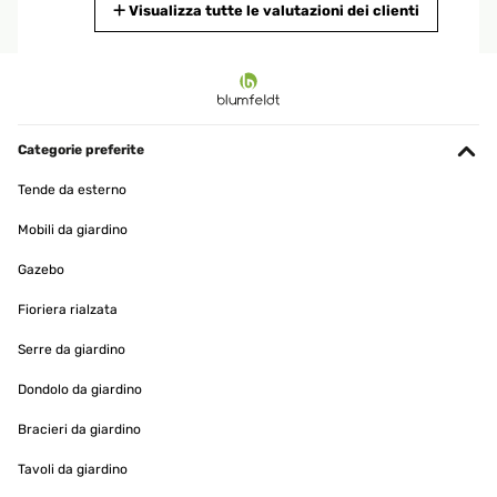
Tradurre
Visualizza tutte le valutazioni dei clienti
VALUTAZIONE VERIFICATA
06/01/2025
Bois de qualité, parfait.
Categorie preferite
Utilisateur d'Amazon
Tende da esterno
Tradurre
Mobili da giardino
VALUTAZIONE VERIFICATA
Gazebo
03/12/2024
Fioriera rialzata
Cette tour a été très utile pour mon bébé dès lors qu’il savait bien
tenir debout. Tellement curieux, il grimpait sur cette tour et me
Serre da giardino
regardait cuisiner sur le plan de travail. Il a trois ans aujourd’hui et
continue d’utiliser cette tour pour m’aider à faire des gâteaux.
Dondolo da giardino
Utilisateur d'Amazon
Bracieri da giardino
Tradurre
Tavoli da giardino