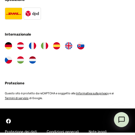
Utente Amazon
Tradurre
VALUTAZIONE VERIFICATA
Internazionale
09/06/2024
Als Elternteil, das stets auf der Suche nach pädagogisch
wertvollem Spielzeug ist, war ich gespannt auf den mobli Ully
Natural Learning Tower. Nachdem ich ihn ausgiebig getestet habe,
kann ich sowohl positive als auch kritische Aspekte
hervorheben.Beginnen wir mit den positiven Eigenschaften: Das
Design des Learning Towers ist innovativ und ansprechend. Er
bietet Kindern die Möglichkeit, sicher an Küchentheken oder
Protezione
anderen erhöhten Oberflächen zu stehen und aktiv am Geschehen
teilzunehmen. Die Verwendung von Naturmaterialien wie Holz
verleiht dem Tower eine hochwertige Optik und passt gut in
Questo sito è protetto da reCAPTCHA e soggetto alla
Informativa sulla privacy
e ai
moderne Wohnräume.Ein weiterer Pluspunkt ist die Stabilität des
Termini di servizio
di Google.
Learning Towers. Er steht fest und sicher auf dem Boden, sodass
Eltern sich keine Sorgen um die Sicherheit ihrer Kinder machen
müssen. Zudem lässt sich der Tower leicht zusammenklappen und
platzsparend verstauen, was besonders in kleinen Wohnungen von
Vorteil ist.Allerdings gibt es auch einige kritische Punkte, die nicht
unerwähnt bleiben sollten. Zum einen empfinde ich die Höhe des
Towers als etwas niedrig, insbesondere für ältere Kinder oder
Protezione dei dati
Condizioni generali
Note legali