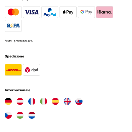
Utente Amazon
Tradurre
VALUTAZIONE VERIFICATA
*Tutti i prezzi incl. IVA.
29/05/2022
Ok
Spedizione
Utente Amazon
Tradurre
Internazionale
VALUTAZIONE VERIFICATA
27/05/2022
Relaxen in de tuin.
Amazon-gebruiker
Tradurre