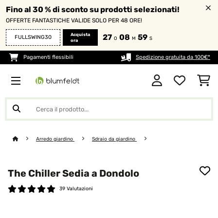
Fino al 30 % di sconto su prodotti selezionati!
OFFERTE FANTASTICHE VALIDE SOLO PER 48 ORE!
Acquista
27
08
58
FULLSWING30
O
M
S
ora
Pagamenti flessibili
Spedizione gratuita da 100€*
Arredo giardino
Sdraio da giardino
The Chiller Sedia a Dondolo
39 Valutazioni