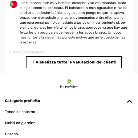
Las tumbonas son muy bonitas, cómodas y se ven robustas, tanto
el tejido como la estructura. El balanceo es muy agradable e invita
a echar una siesta; la única pega que les pongo es que los apoya
brazos son demasiado anchos, muy separados entre ellos, por lo
que para personas no demasiado altas es un inconveniente si, por
ejemplo, quieres leer y/o tener los brazos apoyados ya que hay que
forzarlos un poco para que lleguen a los apoya brazos. Un poco
más juntos y la clavan. Es por este motivo que no le puedo dar las
5 estrellas
Usuario/a de amazon
Tradurre
Visualizza tutte le valutazioni dei clienti
VALUTAZIONE VERIFICATA
09/05/2023
Super Toller relax Liegestuhl. Könnte beim fussteil noch einen
Polster vertragen. Für große Menschen.
Categorie preferite
Amazon-Benutzer
Tende da esterno
Tradurre
Mobili da giardino
Gazebo
VALUTAZIONE VERIFICATA