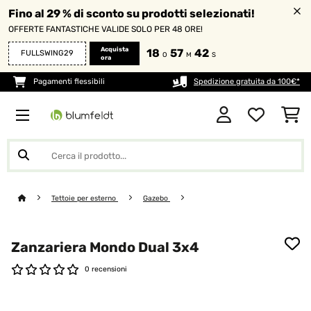
Fino al 29 % di sconto su prodotti selezionati!
OFFERTE FANTASTICHE VALIDE SOLO PER 48 ORE!
Acquista
18
57
42
FULLSWING29
O
M
S
ora
Pagamenti flessibili
Spedizione gratuita da 100€*
Tettoie per esterno
Gazebo
Zanzariera Mondo Dual 3x4
0 recensioni