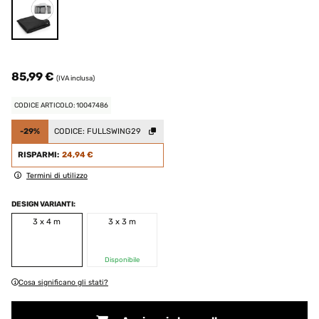
85,99 €
(IVA inclusa)
CODICE ARTICOLO: 10047486
-29%
CODICE:
FULLSWING29
RISPARMI:
24,94 €
Termini di utilizzo
DESIGN VARIANTI:
3 x 4 m
3 x 3 m
Disponibile
Cosa significano gli stati?