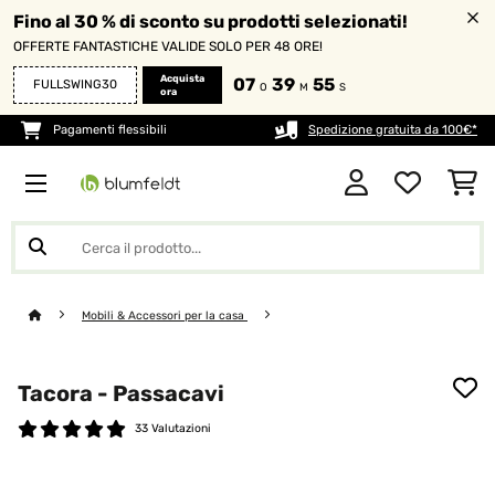
Fino al 30 % di sconto su prodotti selezionati!
OFFERTE FANTASTICHE VALIDE SOLO PER 48 ORE!
Acquista
07
39
54
FULLSWING30
O
M
S
ora
Pagamenti flessibili
Spedizione gratuita da 100€*
Mobili & Accessori per la casa
Tacora - Passacavi
33 Valutazioni