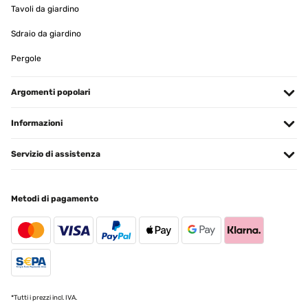
Tavoli da giardino
Tradurre
Sdraio da giardino
VALUTAZIONE VERIFICATA
Pergole
16/11/2025
Sticks well, it is important to wait 24 hours for the glue to adhere
Argomenti popolari
Amazon user
Informazioni
Tradurre
Servizio di assistenza
VALUTAZIONE VERIFICATA
15/10/2025
Metodi di pagamento
Sehr gut, hält stabil unter dem Schreibtisch selbst mit
mehrfachsteckdosen
Amazon-Benutzer
Tradurre
*Tutti i prezzi incl. IVA.
VALUTAZIONE VERIFICATA