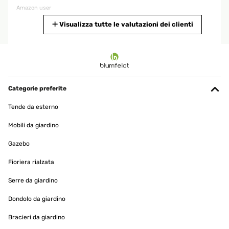
Amazon user
Tradurre
Visualizza tutte le valutazioni dei clienti
VALUTAZIONE VERIFICATA
31/12/2025
Buon prodotto, l'ho installato sotto la mia scrivania. Niente da dire,
fa il suo dovere.
Categorie preferite
Utente Amazon
Tende da esterno
Tradurre
Mobili da giardino
Gazebo
VALUTAZIONE VERIFICATA
17/12/2025
Fioriera rialzata
I bought 2 of these to create an underdesk cable tunnel.It perfectly
Serre da giardino
fits everything you could throw in and requires no drilling.Be
careful though: The adhesive is incredibly strong. Once it touches
a surface, you wont be able to pull it off again to adjust its location,
Dondolo da giardino
so make sure you hit the right spot the first time!
Bracieri da giardino
Amazon user