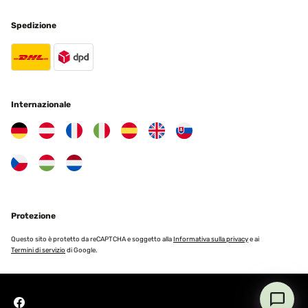
02/09/2025
Spedizione
Ich finde die Halter sehr gut. Sie passen optisch sehr gut zu
meinem Setup und wirken auch sehr hochwertigDie Installation
war sehr einfach und es haben alle meine kabel unter meinem
Tisch ihren Platz gefunden
Amazon-Benutzer
Internazionale
Tradurre
VALUTAZIONE VERIFICATA
19/08/2025
Just great quality and price!! I super recommend
Amazon user
Protezione
Tradurre
Questo sito è protetto da reCAPTCHA e soggetto alla
Informativa sulla privacy
e ai
Termini di servizio
di Google.
VALUTAZIONE VERIFICATA
05/08/2025
Extrem stabil, toll verpackt inkl. Schrauben u. Anleitung. Kein