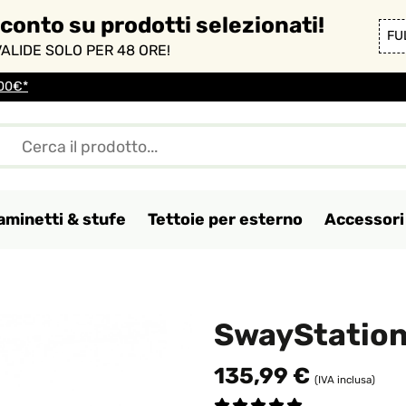
sconto su prodotti selezionati!
FU
ALIDE SOLO PER 48 ORE!
100€*
aminetti & stufe
Tettoie per esterno
Accessori 
SwayStation
135,99 €
(IVA inclusa)