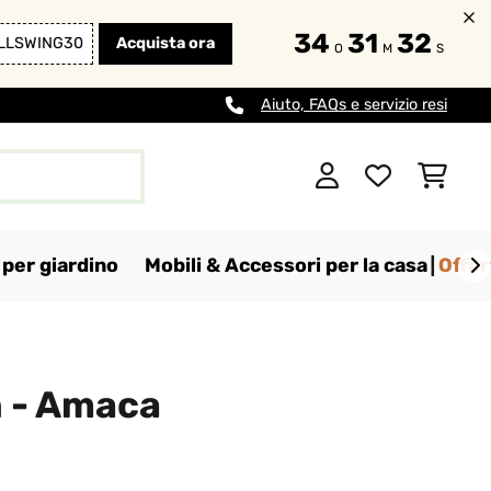
34
31
30
LLSWING30
Acquista ora
O
M
S
Aiuto, FAQs e servizio resi
per giardino
Mobili & Accessori per la casa
Offer
 - Amaca