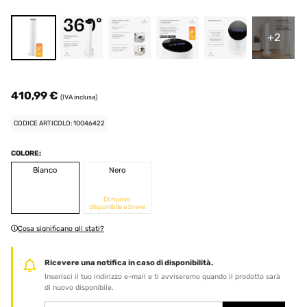
+2
410,99 €
(IVA inclusa)
CODICE ARTICOLO: 10046422
COLORE:
Bianco
Nero
Di nuovo
disponibile a breve
Cosa significano gli stati?
Ricevere una notifica in caso di disponibilità.
Inserisci il tuo indirizzo e-mail e ti avviseremo quando il prodotto sarà
di nuovo disponibile.