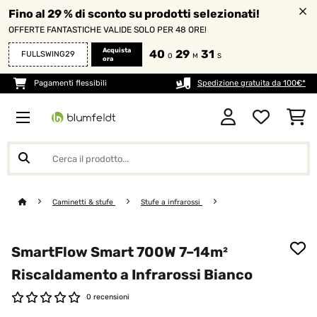
Fino al 29 % di sconto su prodotti selezionati!
OFFERTE FANTASTICHE VALIDE SOLO PER 48 ORE!
Acquista
40
29
29
FULLSWING29
O
M
S
ora
Pagamenti flessibili
Spedizione gratuita da 100€*
Caminetti & stufe
Stufe a infrarossi
SmartFlow Smart 700W 7–14m²
Riscaldamento a Infrarossi​ Bianco
0 recensioni