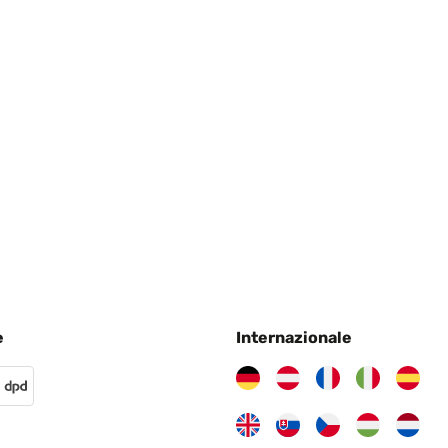
r chi vuole qualcosa di bello da esporre
e
Internazionale
ancette vengono protette con una copertura in plastica. Molto gra