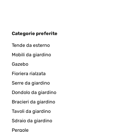
Utente Amazon
VALUTAZIONE VERIFICATA
20/11/2024
Categorie preferite
Proprio come descritto sono molto contenta del pr
Tende da esterno
Mobili da giardino
Utente Amazon
Gazebo
Fioriera rialzata
VALUTAZIONE VERIFICATA
20/11/2024
Serre da giardino
Dondolo da giardino
Bonito. Tal e qual como anunciado.Chegou mais rá
Bracieri da giardino
Tavoli da giardino
Usuario/a de amazon
Sdraio da giardino
Pergole