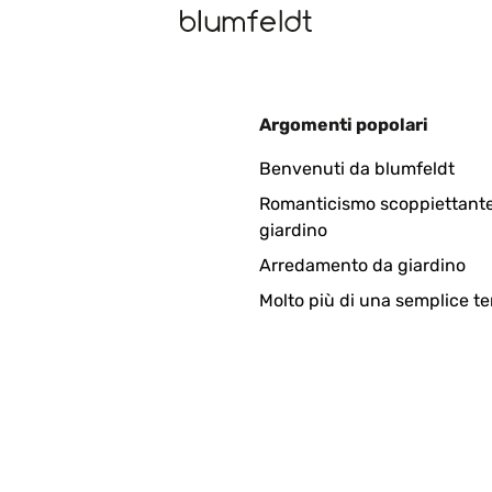
Argomenti popolari
odotto.
Benvenuti da blumfeldt
Romanticismo scoppiettante
giardino
Arredamento da giardino
Molto più di una semplice te
pido do que esperado e em boas condições.