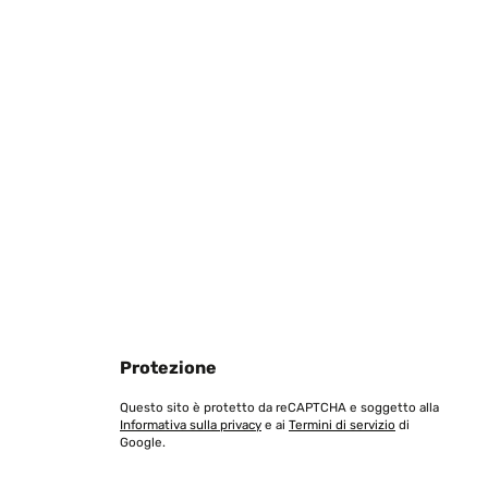
Tradurre
Tradurre
Protezione
Questo sito è protetto da reCAPTCHA e soggetto alla
Informativa sulla privacy
e ai
Termini di servizio
di
Google.
devole, di facile installazione e con un meccanismo di