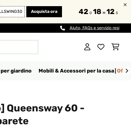
42
18
11
LLSWING30
Acquista ora
O
M
S
Aiuto, FAQs e servizio resi
per giardino
Mobili & Accessori per la casa
Offer
o] Queensway 60 -
parete