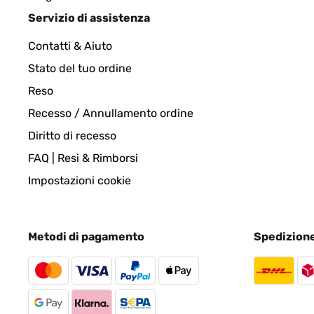
VALUTAZIONE VERIFICATA
14/11/2024
Servizio di assistenza
Contatti & Aiuto
Orologio da parete molto bello. Consiglio a tutti pe
Stato del tuo ordine
Reso
Utente Amazon
Recesso / Annullamento ordine
Diritto di recesso
VALUTAZIONE VERIFICATA
07/11/2024
FAQ | Resi & Rimborsi
Bello ,d effetto
Impostazioni cookie
Utente Amazon
Metodi di pagamento
Spedizion
VALUTAZIONE VERIFICATA
29/04/2024
Oggetto pervenuto con un imballo impeccabile, le l