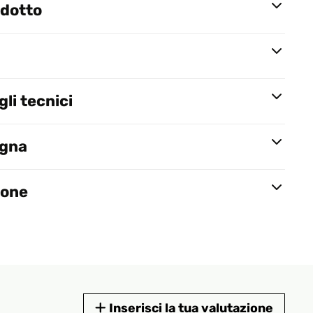
odotto
li tecnici
egna
ione
Inserisci la tua valutazione