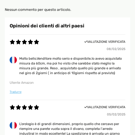
Nessun commento per questo articolo.
Opinioni dei clienti di altri paesi
VALUTAZIONE VERIFICATA
08/02/2025
Molto bello.Venditore molto serio e disponibile.Io avevo acquistato
misura da 60cm, ma poi ho visto che sarebbe stato meglio la
misura più grande. Reso , acquistato quello più grande e arrivato
nel giro di 2giorni ( in anticipo di 10giorni rispetto al previsto)
Utente Amazon
Tradurre
VALUTAZIONE VERIFICATA
05/02/2025
L’orologio è di grandi dimensioni, proprio quello che cercavo per
riempire una parete vuota sopra il divano, completa l’arredo
industiral in modo eccellente! La spedizione è arrivata un giorno