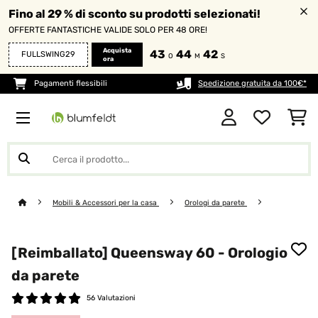
Fino al 29 % di sconto su prodotti selezionati!
OFFERTE FANTASTICHE VALIDE SOLO PER 48 ORE!
Acquista
43
44
40
FULLSWING29
O
M
S
ora
Pagamenti flessibili
Spedizione gratuita da 100€*
Mobili & Accessori per la casa
Orologi da parete
[Reimballato] Queensway 60 - Orologio
da parete
56 Valutazioni