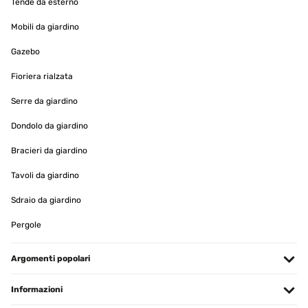
Tende da esterno
Tradurre
Mobili da giardino
VALUTAZIONE VERIFICATA
Gazebo
20/11/2024
Fioriera rialzata
Proprio come descritto sono molto contenta del prodotto.
Serre da giardino
Utente Amazon
Dondolo da giardino
Tradurre
Bracieri da giardino
Tavoli da giardino
VALUTAZIONE VERIFICATA
20/11/2024
Sdraio da giardino
Bonito. Tal e qual como anunciado.Chegou mais rápido do que
Pergole
esperado e em boas condições.
Usuario/a de amazon
Argomenti popolari
Tradurre
Informazioni
VALUTAZIONE VERIFICATA