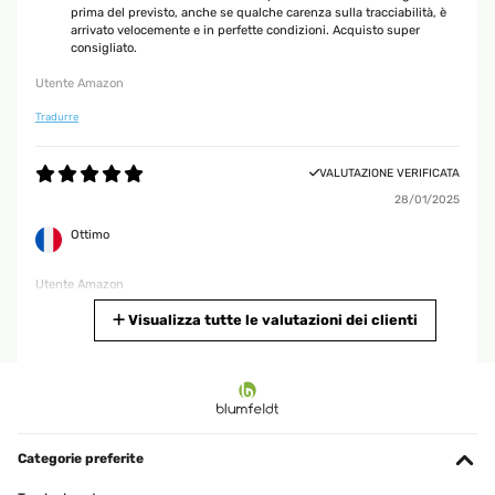
prima del previsto, anche se qualche carenza sulla tracciabilità, è
arrivato velocemente e in perfette condizioni. Acquisto super
consigliato.
Utente Amazon
Tradurre
VALUTAZIONE VERIFICATA
28/01/2025
Ottimo
Utente Amazon
Tradurre
Visualizza tutte le valutazioni dei clienti
VALUTAZIONE VERIFICATA
15/12/2024
Bellissimo davvero
Categorie preferite
Utente Amazon