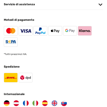
14/11/2024
Servizio di assistenza
Orologio da parete molto bello. Consiglio a tutti per chi vuole
qualcosa di bello da esporre
Metodi di pagamento
Utente Amazon
Tradurre
VALUTAZIONE VERIFICATA
07/11/2024
*Tutti i prezzi incl. IVA.
Bello ,d effetto
Utente Amazon
Spedizione
Tradurre
VALUTAZIONE VERIFICATA
29/04/2024
Internazionale
Oggetto pervenuto con un imballo impeccabile, le lancette vengono
protette con una copertura in plastica. Molto gradevole, di facile
installazione e con un meccanismo di rotazione lancette