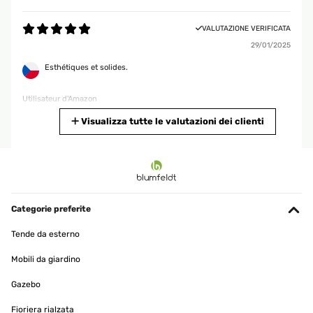
VALUTAZIONE VERIFICATA
29/01/2025
Esthétiques et solides.
Utilisateur d'Amazon
Tradurre
Visualizza tutte le valutazioni dei clienti
VALUTAZIONE VERIFICATA
28/01/2025
Parfait idéal pour les paints diamond
Categorie preferite
Utilisateur d'Amazon
Tende da esterno
Tradurre
Mobili da giardino
VALUTAZIONE VERIFICATA
Gazebo
19/01/2025
Fioriera rialzata