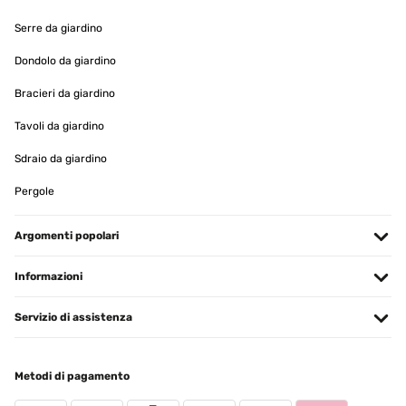
produit bien emballé, belle qualité.
Serre da giardino
Utilisateur d'Amazon
Dondolo da giardino
Tradurre
Bracieri da giardino
Tavoli da giardino
VALUTAZIONE VERIFICATA
15/01/2025
Sdraio da giardino
produit conforme a mon attente
Pergole
Utilisateur d'Amazon
Argomenti popolari
Tradurre
Informazioni
VALUTAZIONE VERIFICATA
11/01/2025
Servizio di assistenza
article conforme a la photo,tres jolie rendu
Metodi di pagamento
Utilisateur d'Amazon