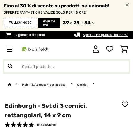
Fino al 30 % di sconto su prodotti selezionati!
OFFERTE FANTASTICHE VALIDE SOLO PER 48 ORE!
Acquista
39
28
53
FULLSWING30
O
M
S
ora
Pagamenti flessibili
Spedizione gratuita da 100€*
Mobili & Accessori per la casa
Cornici
Edinburgh - Set di 3 cornici,
rettangolari, 14 x 9 cm
45 Valutazioni