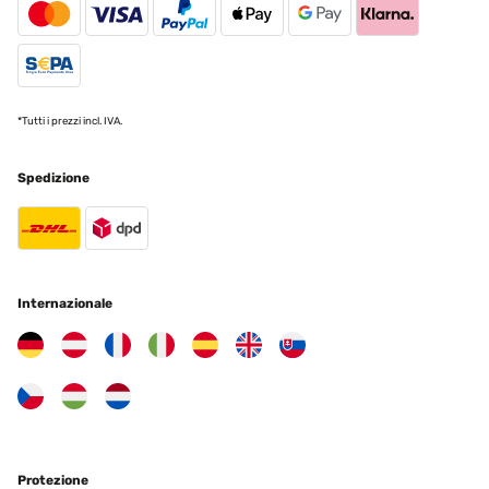
Tradurre
VALUTAZIONE VERIFICATA
07/01/2025
Pour y mettre des Diamond Painting ! Très bon rapport qualité/prix ️
*Tutti i prezzi incl. IVA.
Utilisateur d'Amazon
Spedizione
Tradurre
VALUTAZIONE VERIFICATA
29/12/2024
Internazionale
Gut verarbeitet, hübscher und schlichter Rahmen.
Empfehlenswert.
Amazon-Benutzer
Tradurre
VALUTAZIONE VERIFICATA
Protezione
25/12/2024