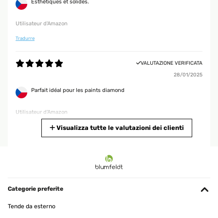
Esthétiques et solides.
Utilisateur d'Amazon
Tradurre
VALUTAZIONE VERIFICATA
28/01/2025
Parfait idéal pour les paints diamond
Utilisateur d'Amazon
Tradurre
Visualizza tutte le valutazioni dei clienti
VALUTAZIONE VERIFICATA
19/01/2025
produit bien emballé, belle qualité.
Categorie preferite
Utilisateur d'Amazon
Tende da esterno
Tradurre