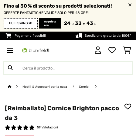
Fino al 30 % di sconto su prodotti selezionati!
OFFERTE FANTASTICHE VALIDE SOLO PER 48 ORE!
Acquista
24
33
43
FULLSWING30
O
M
S
ora
Pagamenti flessibili
Spedizione gratuita da 100€*
Mobili & Accessori per la casa
Cornici
[Reimballato] Cornice Brighton pacco
da 3
59 Valutazioni