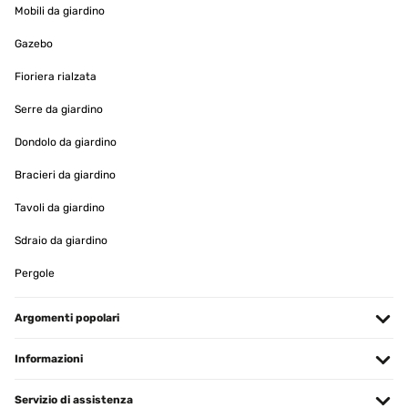
Mobili da giardino
VALUTAZIONE VERIFICATA
Gazebo
16/01/2025
Fioriera rialzata
Ware wie beschrieben einwandfrei verpackt und schnelle
Lieferung!!!
Serre da giardino
Amazon-Benutzer
Dondolo da giardino
Tradurre
Bracieri da giardino
Tavoli da giardino
VALUTAZIONE VERIFICATA
16/01/2025
Sdraio da giardino
Lieferung, Verpackung und Qualität sehr gut
Pergole
Amazon-Benutzer
Argomenti popolari
Tradurre
Informazioni
VALUTAZIONE VERIFICATA
15/01/2025
Servizio di assistenza