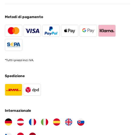
produit conforme a mon attente
Metodi di pagamento
Utilisateur d'Amazon
Tradurre
VALUTAZIONE VERIFICATA
11/01/2025
*Tutti i prezzi incl. IVA.
article conforme a la photo,tres jolie rendu
Utilisateur d'Amazon
Spedizione
Tradurre
VALUTAZIONE VERIFICATA
07/01/2025
Internazionale
Pour y mettre des Diamond Painting ! Très bon rapport qualité/prix ️
Utilisateur d'Amazon