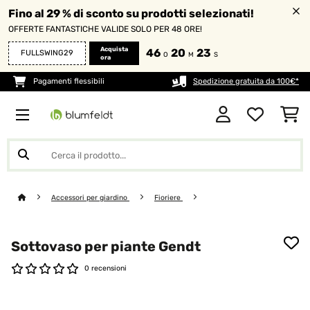
Fino al 29 % di sconto su prodotti selezionati!
OFFERTE FANTASTICHE VALIDE SOLO PER 48 ORE!
Acquista
46
20
23
FULLSWING29
O
M
S
ora
Pagamenti flessibili
Spedizione gratuita da 100€*
Accessori per giardino
Fioriere
Sottovaso per piante Gendt
0 recensioni