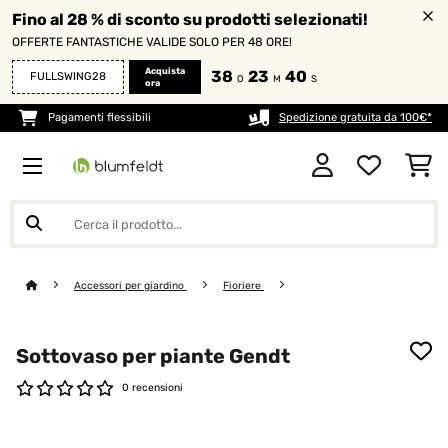
Fino al 28 % di sconto su prodotti selezionati!
OFFERTE FANTASTICHE VALIDE SOLO PER 48 ORE!
Acquista
38
23
39
FULLSWING28
O
M
S
ora
Pagamenti flessibili
Spedizione gratuita da 100€*
Accessori per giardino
Fioriere
Sottovaso per piante Gendt
0 recensioni