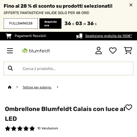
Fino al 28 % di sconto su prodotti selezionati!
OFFERTE FANTASTICHE VALIDE SOLO PER 48 ORE!
Acquista
36
03
36
FULLSWING28
O
M
S
ora
Pagamenti flessibili
Spedizione gratuita da 100€*
Tettoie per esterno
Ombrellone Blumfeldt Calais con luce al
LED
10 Valutazioni