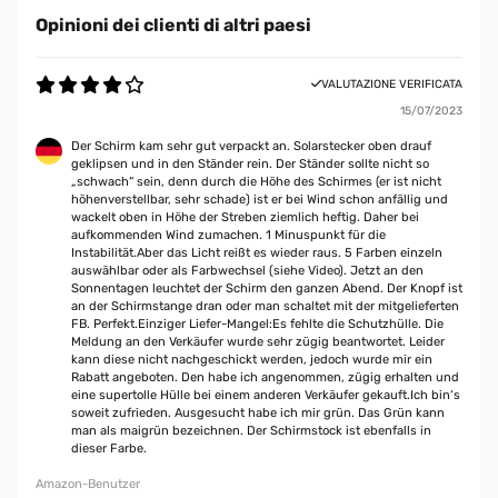
Opinioni dei clienti di altri paesi
VALUTAZIONE VERIFICATA
15/07/2023
Der Schirm kam sehr gut verpackt an. Solarstecker oben drauf
geklipsen und in den Ständer rein. Der Ständer sollte nicht so
„schwach“ sein, denn durch die Höhe des Schirmes (er ist nicht
höhenverstellbar, sehr schade) ist er bei Wind schon anfällig und
wackelt oben in Höhe der Streben ziemlich heftig. Daher bei
aufkommenden Wind zumachen. 1 Minuspunkt für die
Instabilität.Aber das Licht reißt es wieder raus. 5 Farben einzeln
auswählbar oder als Farbwechsel (siehe Video). Jetzt an den
Sonnentagen leuchtet der Schirm den ganzen Abend. Der Knopf ist
an der Schirmstange dran oder man schaltet mit der mitgelieferten
FB. Perfekt.Einziger Liefer-Mangel:Es fehlte die Schutzhülle. Die
Meldung an den Verkäufer wurde sehr zügig beantwortet. Leider
kann diese nicht nachgeschickt werden, jedoch wurde mir ein
Rabatt angeboten. Den habe ich angenommen, zügig erhalten und
eine supertolle Hülle bei einem anderen Verkäufer gekauft.Ich bin‘s
soweit zufrieden. Ausgesucht habe ich mir grün. Das Grün kann
man als maigrün bezeichnen. Der Schirmstock ist ebenfalls in
dieser Farbe.
Amazon-Benutzer