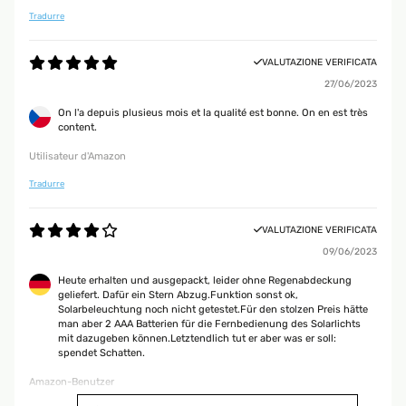
Tradurre
VALUTAZIONE VERIFICATA
27/06/2023
On l'a depuis plusieus mois et la qualité est bonne. On en est très
content.
Utilisateur d'Amazon
Tradurre
VALUTAZIONE VERIFICATA
09/06/2023
Heute erhalten und ausgepackt, leider ohne Regenabdeckung
geliefert. Dafür ein Stern Abzug.Funktion sonst ok,
Solarbeleuchtung noch nicht getestet.Für den stolzen Preis hätte
man aber 2 AAA Batterien für die Fernbedienung des Solarlichts
mit dazugeben können.Letztendlich tut er aber was er soll:
spendet Schatten.
Amazon-Benutzer