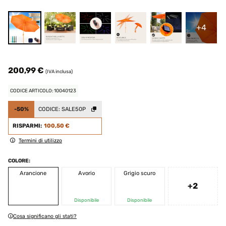
+4
200,99 €
(IVA inclusa)
CODICE ARTICOLO: 10040123
-50%
CODICE:
SALE50P
RISPARMI:
100,50 €
Termini di utilizzo
COLORE:
Arancione
Avorio
Grigio scuro
+2
Disponibile
Disponibile
Cosa significano gli stati?