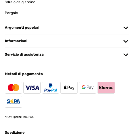
Sdraio da giardino
base in quanto è stato posizionato al centro del tavolo ma ho visto
che volendo si può comprare a parte. L’ombrellone ha anche un
telecomando che serve per poter cambiare il colore delle luci.
Pergole
Utente Amazon
Argomenti popolari
Tradurre
Informazioni
VALUTAZIONE VERIFICATA
29/05/2023
Servizio di assistenza
La sombrilla con luces nocturnas cambia las reglas del juego para
cualquiera que busque el refugio perfecto al aire libre. Con su
amplia capota, esta sombrilla de jardín proporciona una protección
Metodi di pagamento
solar excepcional durante el día. Pero lo que realmente lo distingue
es su encantadora transformación nocturna.Alimentadas por
paneles solares, las luces LED en la parte superior y en el interior
de la sombrilla se cargan durante el día, lo que le permite disfrutar
de su abrazo luminoso una vez que desciende el crepúsculo.Puede
modificar sin esfuerzo el ángulo y la altura de su posición, lo que
garantiza una protección solar óptima sin importar el baile en
constante cambio del sol en el cielo.
*Tutti i prezzi incl. IVA.
Usuario/a de amazon
Tradurre
Spedizione