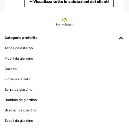
Tradurre
Visualizza tutte le valutazioni dei clienti
VALUTAZIONE VERIFICATA
02/06/2023
Je suis entièrement satisfait de mon achat avec ce parasol hyper
pratique et de très bonne qualité en plus l'avantage avec ce parasol
Categorie preferite
en début de nuit il s'éclaire et je trouve cela hyper pratique et très
convivial
Tende da esterno
Utilisateur d'Amazon
Mobili da giardino
Tradurre
Gazebo
VALUTAZIONE VERIFICATA
Fioriera rialzata
01/06/2023
Serre da giardino
L’ombrellone è bellissimo e molto scenografico quando si
accendono le luci. Prodotto veramente bello e funzionale e
Dondolo da giardino
sopratutto leggero e facile da assemblare. è resistente e le luci
vanno bene anche per mangiare al buio dove non arriva
Bracieri da giardino
l’illuminazione di casa. Io l’ho messo in terrazzo dove in estate
batte il sole dalle 10 al tramonto, e devo dirvi che il pannello viene
Tavoli da giardino
alimentato alla grande inoltre ha diverse inclinazioni e questo mi
permette di sfruttare l’ombra il più possibile. non ho acquistato la