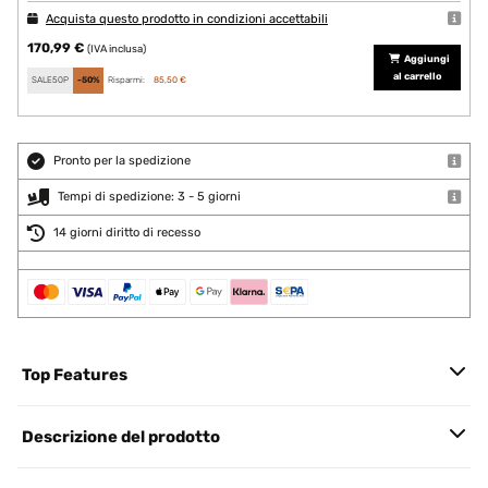
Acquista questo prodotto in condizioni accettabili
170,99 €
(IVA inclusa)
Aggiungi
al carrello
SALE50P
-50%
Risparmi:
85,50 €
Pronto per la spedizione
Tempi di spedizione: 3 - 5 giorni
14 giorni diritto di recesso
Top Features
Descrizione del prodotto