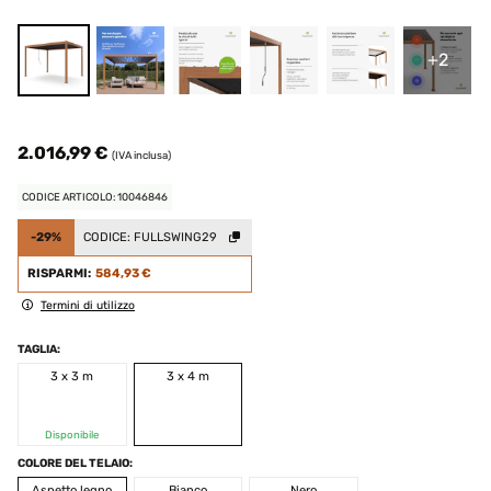
+2
2.016,99 €
(IVA inclusa)
CODICE ARTICOLO: 10046846
-29%
CODICE:
FULLSWING29
RISPARMI:
584,93 €
Termini di utilizzo
TAGLIA:
3 x 3 m
3 x 4 m
Disponibile
COLORE DEL TELAIO:
Aspetto legno
Bianco
Nero