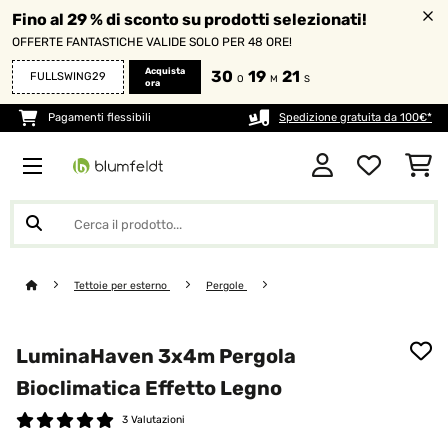
Fino al 29 % di sconto su prodotti selezionati!
OFFERTE FANTASTICHE VALIDE SOLO PER 48 ORE!
Acquista
30
19
21
FULLSWING29
O
M
S
ora
Pagamenti flessibili
Spedizione gratuita da 100€*
Tettoie per esterno
Pergole
LuminaHaven 3x4m Pergola
Bioclimatica Effetto Legno
3 Valutazioni