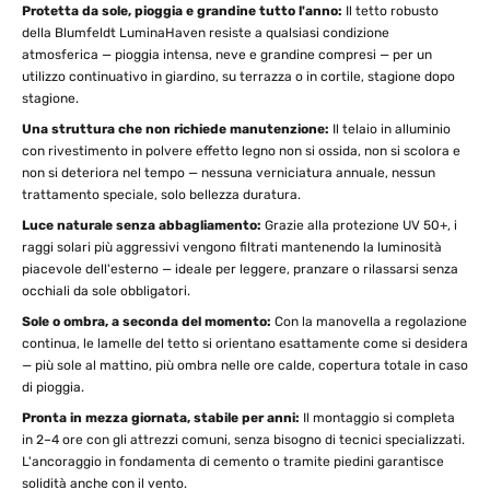
Protetta da sole, pioggia e grandine tutto l'anno:
Il tetto robusto
della Blumfeldt LuminaHaven resiste a qualsiasi condizione
atmosferica — pioggia intensa, neve e grandine compresi — per un
utilizzo continuativo in giardino, su terrazza o in cortile, stagione dopo
stagione.
Una struttura che non richiede manutenzione:
Il telaio in alluminio
con rivestimento in polvere effetto legno non si ossida, non si scolora e
non si deteriora nel tempo — nessuna verniciatura annuale, nessun
trattamento speciale, solo bellezza duratura.
Luce naturale senza abbagliamento:
Grazie alla protezione UV 50+, i
raggi solari più aggressivi vengono filtrati mantenendo la luminosità
piacevole dell'esterno — ideale per leggere, pranzare o rilassarsi senza
occhiali da sole obbligatori.
Sole o ombra, a seconda del momento:
Con la manovella a regolazione
continua, le lamelle del tetto si orientano esattamente come si desidera
— più sole al mattino, più ombra nelle ore calde, copertura totale in caso
di pioggia.
Pronta in mezza giornata, stabile per anni:
Il montaggio si completa
in 2–4 ore con gli attrezzi comuni, senza bisogno di tecnici specializzati.
L'ancoraggio in fondamenta di cemento o tramite piedini garantisce
solidità anche con il vento.