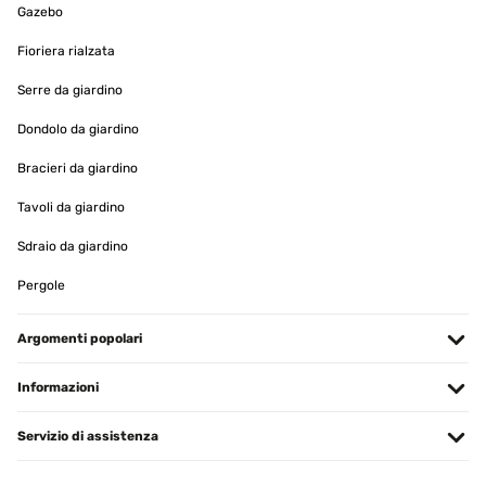
VALUTAZIONE VERIFICATA
Gazebo
20/05/2025
Fioriera rialzata
Das Hochbeet ist sehr stabil und macht einen hochwertigen
Eindruck! Gerne wieder
Serre da giardino
Amazon-Benutzer
Dondolo da giardino
Tradurre
Bracieri da giardino
Tavoli da giardino
VALUTAZIONE VERIFICATA
06/05/2025
Sdraio da giardino
War schnell zusammengebaut. Der Aufbau ergibt sich von selbst.
Pergole
Amazon-Benutzer
Argomenti popolari
Tradurre
Informazioni
VALUTAZIONE VERIFICATA
13/04/2025
Servizio di assistenza
Easy to assemble, very sturdy, beautiful design.