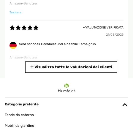
Amazon-Benutzer
Tradurre
VALUTAZIONE VERIFICATA
21/08/2025
Sehr schönes Hochbeet und eine tolle Farbe grün
Amazon-Benutzer
Tradurre
Visualizza tutte le valutazioni dei clienti
VALUTAZIONE VERIFICATA
06/06/2025
Gute Qualität gute Aufbauanleitung.sind voll und ganz zufrieden.
Categorie preferite
Amazon-Benutzer
Tende da esterno
Tradurre
Mobili da giardino