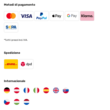
Metodi di pagamento
Amazon user
Tradurre
VALUTAZIONE VERIFICATA
14/03/2025
*Tutti i prezzi incl. IVA.
I was looking at making some planters until I discover these.I
bought three semi circular planers and a long one from
Amazon.Beautifully wrapped and packaged into a small box.I
covered the kitchen table with towels and assembled it standing
Spedizione
up ~ much better for your backThe instructions are simple and
clear.An electric screwdriver is very much recommended, but not
essential.Nuts and and bolts into a plastic bowl and sort the panels
out.It's repetitive work but not hard.Panel to panel and washers &
bolts in the joining holes.I did them finger tight everywhere to start
with.Once it was all together I went round with the electric
screwdriver in one hand a a little spanner in the other to tighten
Internazionale
everything up.It looks great in my eyes, it's very good value for
money, the available different sizes to suit your garden space.Once
in place I started to fill it with the cheap Council compost available
at the recycling centre. The top layers will have better quality
compost for the plants to grow in.The three semi circular planters
will eventually sit in front of a fence that will hide the air source
heat pump.I am delighted with the planters.