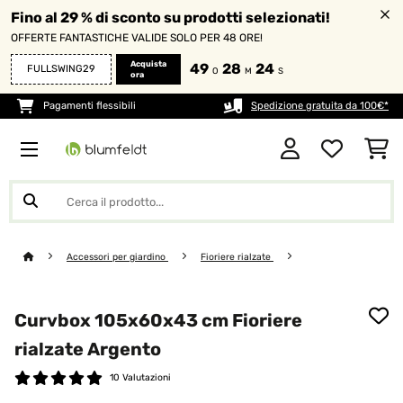
Fino al 29 % di sconto su prodotti selezionati!
OFFERTE FANTASTICHE VALIDE SOLO PER 48 ORE!
Acquista
49
28
23
FULLSWING29
O
M
S
ora
Pagamenti flessibili
Spedizione gratuita da 100€*
Accessori per giardino
Fioriere rialzate
Curvbox 105x60x43 cm Fioriere
rialzate Argento
10 Valutazioni