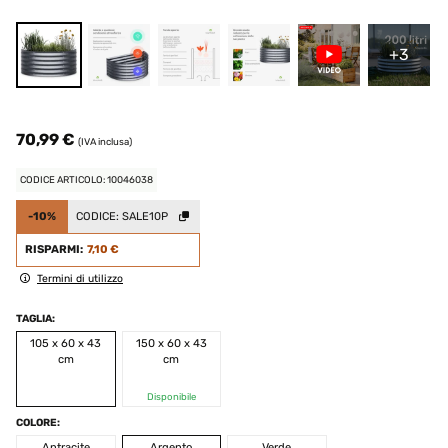
+3
70,99 €
(IVA inclusa)
CODICE ARTICOLO: 10046038
-10%
CODICE:
SALE10P
RISPARMI:
7,10 €
Termini di utilizzo
TAGLIA:
105 x 60 x 43
150 x 60 x 43
cm
cm
Disponibile
COLORE:
Antracite
Argento
Verde