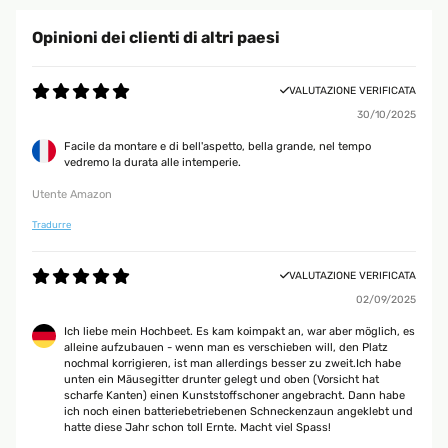
Opinioni dei clienti di altri paesi
VALUTAZIONE VERIFICATA
30/10/2025
Facile da montare e di bell'aspetto, bella grande, nel tempo
vedremo la durata alle intemperie.
Utente Amazon
Tradurre
VALUTAZIONE VERIFICATA
02/09/2025
Ich liebe mein Hochbeet. Es kam koimpakt an, war aber möglich, es
alleine aufzubauen - wenn man es verschieben will, den Platz
nochmal korrigieren, ist man allerdings besser zu zweit.Ich habe
unten ein Mäusegitter drunter gelegt und oben (Vorsicht hat
scharfe Kanten) einen Kunststoffschoner angebracht. Dann habe
ich noch einen batteriebetriebenen Schneckenzaun angeklebt und
hatte diese Jahr schon toll Ernte. Macht viel Spass!