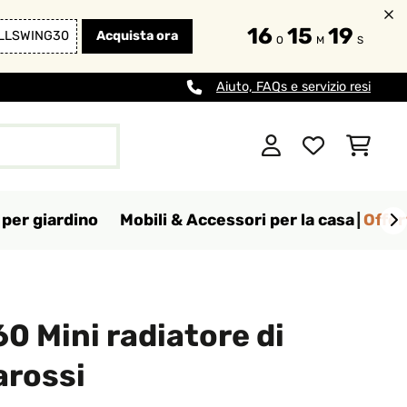
16
15
18
LLSWING30
Acquista ora
O
M
S
Aiuto, FAQs e servizio resi
per giardino
Mobili & Accessori per la casa
Offer
0 Mini radiatore di
arossi