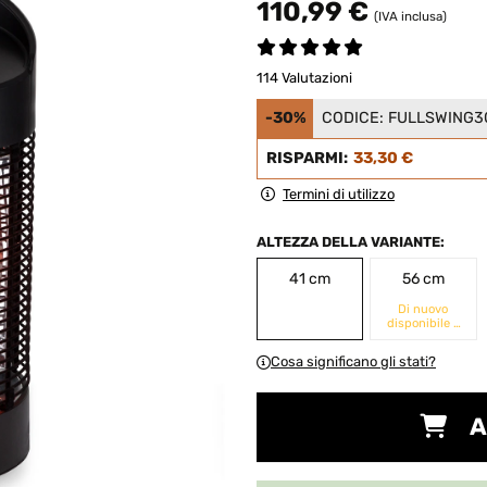
110,99 €
(IVA inclusa)
114 Valutazioni
-30%
CODICE:
FULLSWING3
RISPARMI:
33,30 €
Termini di utilizzo
ALTEZZA DELLA VARIANTE:
41 cm
56 cm
Di nuovo
disponibile a
breve
Cosa significano gli stati?
A