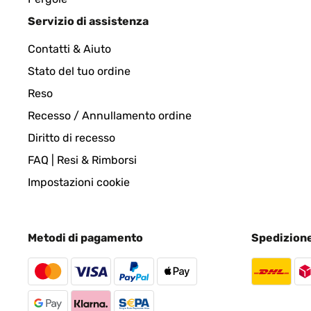
Servizio di assistenza
VALUTAZIONE VERIFICATA
28/02/202
Contatti & Aiuto
Schnelle spürbare Wärme Sofort spürbare Wärme. 
Stato del tuo ordine
Reso
Amazon-Benutzer
Recesso / Annullamento ordine
Diritto di recesso
VALUTAZIONE VERIFICATA
27/02/2024
FAQ | Resi & Rimborsi
Impostazioni cookie
Easy to use and very warm
Metodi di pagamento
Spedizion
Amazon-Benutzer
VALUTAZIONE VERIFICATA
17/01/2024