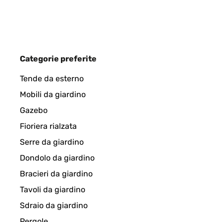
Utilisateur d'Amazon
VALUTAZIONE VERIFICATA
14/03/2024
Categorie preferite
Acheté pour notre table à manger du personnel qui se
Tende da esterno
super bien, chauffe très rapidement.
Mobili da giardino
Utilisateur d'Amazon
Gazebo
Fioriera rialzata
Serre da giardino
VALUTAZIONE VERIFICATA
07/03/2024
Dondolo da giardino
Love it looks great and works perfect the build qua
Bracieri da giardino
from Germany in such a short time.kind regards Al
Tavoli da giardino
Sdraio da giardino
Amazon-Benutzer
Pergole