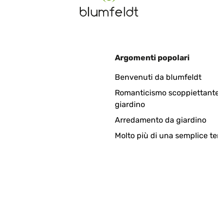
Argomenti popolari
 situe en sous-sol et ouverte sur l'extérieur..... c'est à dire que 
Benvenuti da blumfeldt
Romanticismo scoppiettante
giardino
Arredamento da giardino
Molto più di una semplice te
lity is excellent easy to use very happy with my purchase thank yo
an.