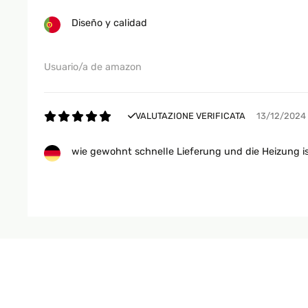
Diseño y calidad
Usuario/a de amazon
VALUTAZIONE VERIFICATA
13/12/2024
wie gewohnt schnelle Lieferung und die Heizung ist
Amazon-Benutzer
VALUTAZIONE VERIFICATA
24/03/202
It won’t heat up an entire room, but is a great little