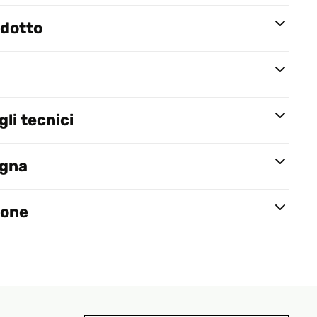
odotto
li tecnici
egna
ione