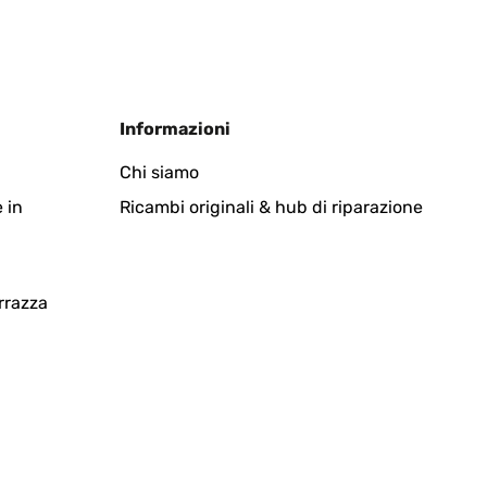
Tradurre
Informazioni
ça caille sévère pendant l'hiver (merci patron). Marche
Chi siamo
 in
Ricambi originali & hub di riparazione
Tradurre
rrazza
u seller great service delivery was excellent all the way
Tradurre