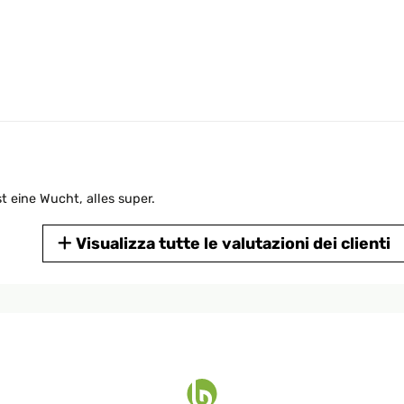
 eine Wucht, alles super.
Visualizza tutte le valutazioni dei clienti
4
 heater if it’s within 3m of where you’re sitting.