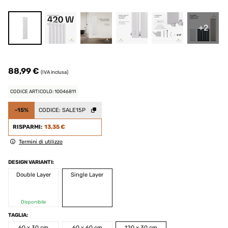
+2
88,99 €
(IVA inclusa)
CODICE ARTICOLO: 10046811
-15%
CODICE:
SALE15P
RISPARMI:
13,35 €
Termini di utilizzo
DESIGN VARIANTI:
Double Layer
Single Layer
Disponibile
TAGLIA:
60 x 30 cm
60 x 60 cm
120 x 30 cm