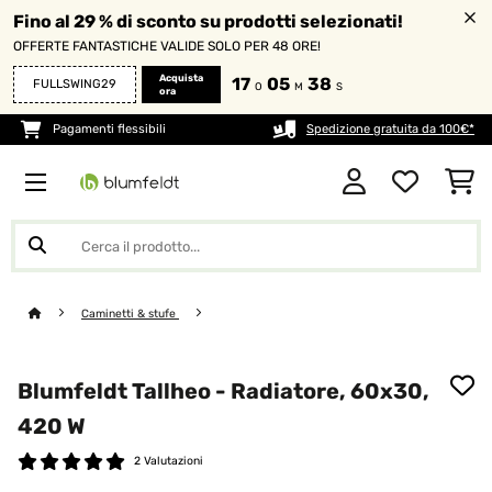
Fino al 29 % di sconto su prodotti selezionati!
OFFERTE FANTASTICHE VALIDE SOLO PER 48 ORE!
Acquista
17
05
38
FULLSWING29
O
M
S
ora
Pagamenti flessibili
Spedizione gratuita da 100€*
Caminetti & stufe
Blumfeldt Tallheo - Radiatore, 60x30,
420 W
2 Valutazioni