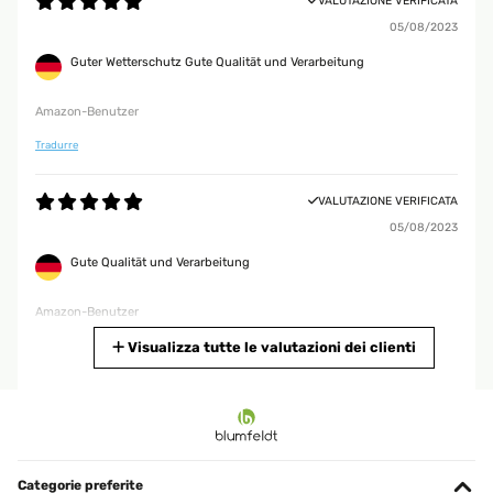
VALUTAZIONE VERIFICATA
05/08/2023
Guter Wetterschutz Gute Qualität und Verarbeitung
Amazon-Benutzer
Tradurre
VALUTAZIONE VERIFICATA
05/08/2023
Gute Qualität und Verarbeitung
Amazon-Benutzer
Tradurre
Visualizza tutte le valutazioni dei clienti
VALUTAZIONE VERIFICATA
06/11/2020
Tolle Stuhlüberzüge Gutes Material, wasserabweisend. Habe ihn
auf meinem Hängestuhl, bin absolut zufrieden.
Categorie preferite