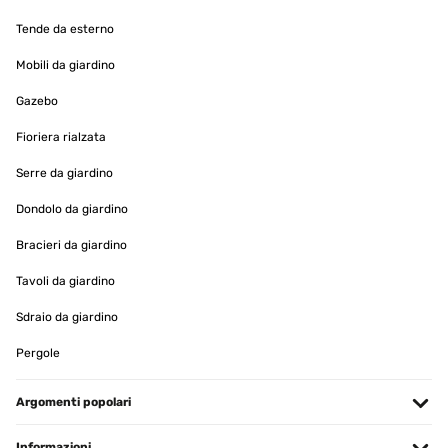
Amazon-Benutzer
Tende da esterno
Tradurre
Mobili da giardino
Gazebo
VALUTAZIONE VERIFICATA
06/11/2020
Fioriera rialzata
Gutes Material, wasserabweisend. Habe ihn auf meinem
Serre da giardino
Hängestuhl, bin absolut zufrieden.
Amazon-Benutzer
Dondolo da giardino
Tradurre
Bracieri da giardino
Tavoli da giardino
VALUTAZIONE VERIFICATA
09/06/2020
Sdraio da giardino
Très belle housse, de haute qualité. Je recommande. Merci
Pergole
Utilisateur d'Amazon
Argomenti popolari
Tradurre
Informazioni