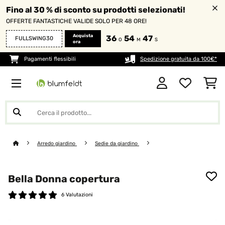
Fino al 30 % di sconto su prodotti selezionati!
OFFERTE FANTASTICHE VALIDE SOLO PER 48 ORE!
Acquista
36
54
46
FULLSWING30
O
M
S
ora
Pagamenti flessibili
Spedizione gratuita da 100€*
Arredo giardino
Sedie da giardino
Bella Donna copertura
6 Valutazioni