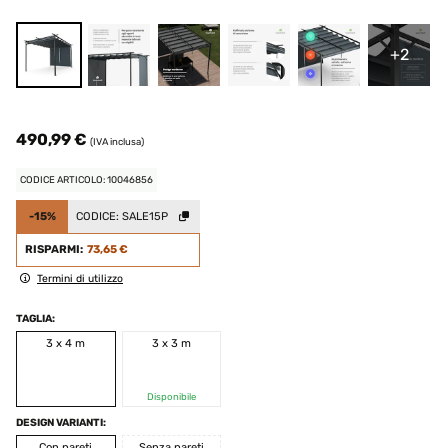
+2
490,99 €
(IVA inclusa)
CODICE ARTICOLO: 10046856
-15%
CODICE:
SALE15P
RISPARMI:
73,65 €
Termini di utilizzo
TAGLIA:
3 x 4 m
3 x 3 m
Disponibile
DESIGN VARIANTI:
Con pareti
Senza pareti