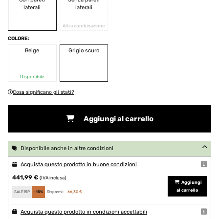
laterali
laterali
Altra combinazione
COLORE:
Beige
Grigio scuro
Disponibile
Cosa significano gli stati?
Aggiungi al carrello
Disponibile anche in altre condizioni
Acquista questo prodotto in buone condizioni
441,99 €
(IVA inclusa)
Aggiungi
al carrello
SALE15P
-15%
Risparmi:
66,30 €
Acquista questo prodotto in condizioni accettabili