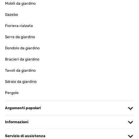
Mobili da giardino
Gazebo
VALUTAZIONE VERIFICATA
01/05/2025
Fioriera rialzata
Leicht aufzubauen, sehr stabil, wir sind super zufrieden.
Serre da giardino
Ina
Dondolo da giardino
Tradurre
Bracieri da giardino
Tavoli da giardino
VALUTAZIONE VERIFICATA
11/12/2024
Sdraio da giardino
Wie beschrieben
Pergole
Amazon-Benutzer
Argomenti popolari
Tradurre
Informazioni
VALUTAZIONE VERIFICATA
22/11/2024
Servizio di assistenza