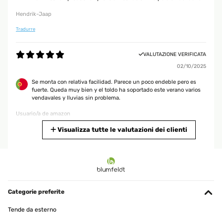
Hendrik-Jaap
Tradurre
VALUTAZIONE VERIFICATA
02/10/2025
Se monta con relativa facilidad. Parece un poco endeble pero es
fuerte. Queda muy bien y el toldo ha soportado este verano varios
vendavales y lluvias sin problema.
Usuario/a de amazon
Tradurre
Visualizza tutte le valutazioni dei clienti
VALUTAZIONE VERIFICATA
08/06/2025
Article suffisanment solide la bâche protège très bien le seul soucis
c est le montage qui est quand même assez complexe...
Categorie preferite
Utilisateur d'Amazon
Tende da esterno
Tradurre