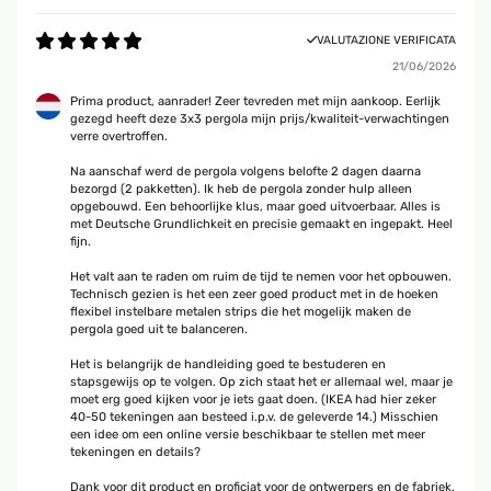
VALUTAZIONE VERIFICATA
21/06/2026
Prima product, aanrader! Zeer tevreden met mijn aankoop. Eerlijk
gezegd heeft deze 3x3 pergola mijn prijs/kwaliteit-verwachtingen
verre overtroffen.
Na aanschaf werd de pergola volgens belofte 2 dagen daarna
bezorgd (2 pakketten). Ik heb de pergola zonder hulp alleen
opgebouwd. Een behoorlijke klus, maar goed uitvoerbaar. Alles is
met Deutsche Grundlichkeit en precisie gemaakt en ingepakt. Heel
fijn.
Het valt aan te raden om ruim de tijd te nemen voor het opbouwen.
Technisch gezien is het een zeer goed product met in de hoeken
flexibel instelbare metalen strips die het mogelijk maken de
pergola goed uit te balanceren.
Het is belangrijk de handleiding goed te bestuderen en
stapsgewijs op te volgen. Op zich staat het er allemaal wel, maar je
moet erg goed kijken voor je iets gaat doen. (IKEA had hier zeker
40-50 tekeningen aan besteed i.p.v. de geleverde 14.) Misschien
een idee om een online versie beschikbaar te stellen met meer
tekeningen en details?
Dank voor dit product en proficiat voor de ontwerpers en de fabriek.