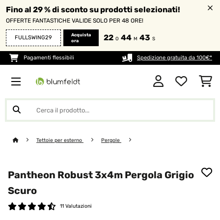
Fino al 29 % di sconto su prodotti selezionati!
OFFERTE FANTASTICHE VALIDE SOLO PER 48 ORE!
Acquista
22
44
43
FULLSWING29
O
M
S
ora
Pagamenti flessibili
Spedizione gratuita da 100€*
Tettoie per esterno
Pergole
Pantheon Robust 3x4m Pergola Grigio
Scuro
11 Valutazioni