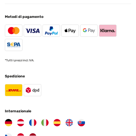
Finalmente me compensan el valor por las molestias y dan la
opcion de devolverlo. Por ello subo mi valoracion ya que el servicio
postventa ha sido satisfactorio.Opinion original:Me gusta mucho y
Metodi di pagamento
estaba muy contento, pero dos meses despues de comprarlo
encontre rotas dos sujecciones, no se ni como se han roto y les dije
que suponia que habria sido el viento, a lo que me responden que
si se rompe por viendo no hay garantia... no se rick o me envían las
piezas defectuosas o que me devuelvan el dinero, pero si compras
algo asi lo ultimo que esperas es que se rompa solo y se limpien las
manos.Todo es metalico salvo estas piezas que son de
plastico.Gracias
*Tutti i prezzi incl. IVA.
Usuario/a de amazon
Tradurre
Spedizione
VALUTAZIONE VERIFICATA
16/08/2024
So im ganzen bin ich zufrieden, das Gestell hätte für das Geld
stabiler sein können. Erfüllt alles seinen Zweck.
Internazionale
Amazon-Benutzer
Tradurre