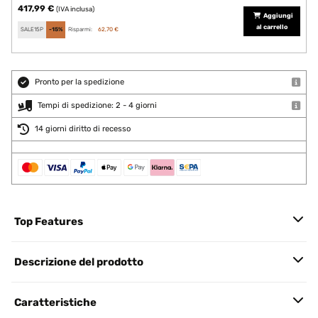
417,99 €
(IVA inclusa)
Aggiungi
al carrello
SALE15P
-15%
Risparmi:
62,70 €
Pronto per la spedizione
Tempi di spedizione: 2 - 4 giorni
14 giorni diritto di recesso
Top Features
Descrizione del prodotto
Caratteristiche