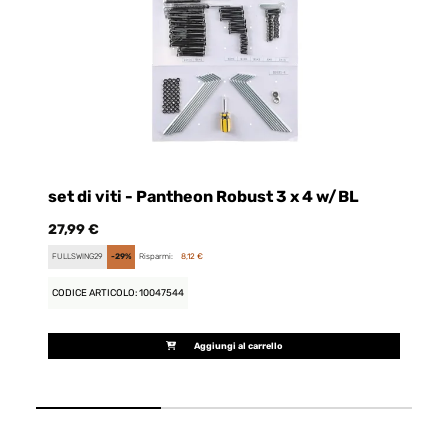
set di viti - Pantheon Robust 3 x 4 w/BL
t
27,99 €
90
FULLSWING29
-29%
Risparmi:
8,12 €
FU
CODICE ARTICOLO: 10047544
CO
Aggiungi al carrello