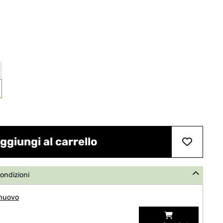
ggiungi al carrello
condizioni
 nuovo