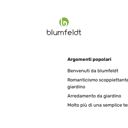
 love it !
0
Argomenti popolari
ecially for the price. Fab service and delivery was fast.
Benvenuti da blumfeldt
Romanticismo scoppiettante
giardino
Arredamento da giardino
Molto più di una semplice te
0
ecially for the price. Fab service and delivery was fast.