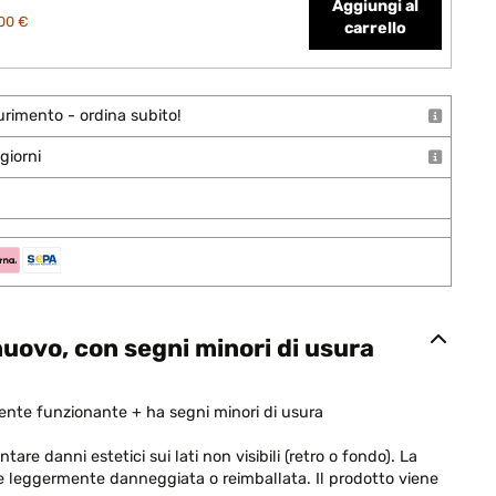
Aggiungi al
00 €
carrello
urimento - ordina subito!
giorni
uovo, con segni minori di usura
nte funzionante + ha segni minori di usura
are danni estetici sui lati non visibili (retro o fondo). La
e leggermente danneggiata o reimballata. Il prodotto viene