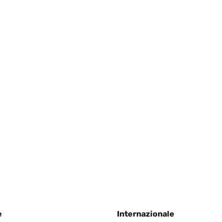
0
 money and looks really good up on the wall. Easy to hand and relati
 really quickly and packaged well.
e
Internazionale