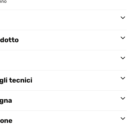
anno
odotto
li tecnici
egna
ione