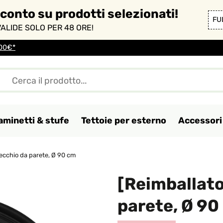
sconto su prodotti selezionati!
FU
ALIDE SOLO PER 48 ORE!
100€*
aminetti & stufe
Tettoie per esterno
Accessori 
ecchio da parete, Ø 90 cm
[Reimballato
parete, Ø 90