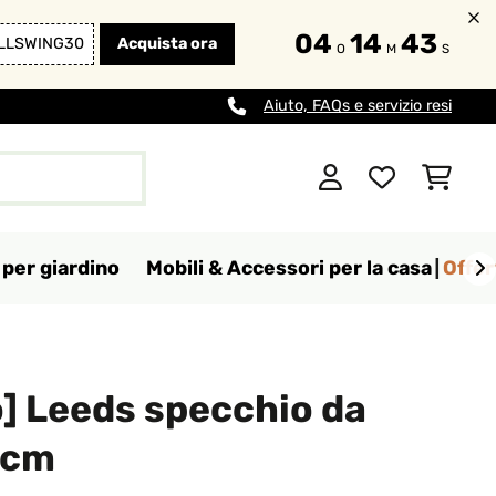
04
14
42
LLSWING30
Acquista ora
O
M
S
Aiuto, FAQs e servizio resi
per giardino
Mobili & Accessori per la casa
Offer
] Leeds specchio da
 cm