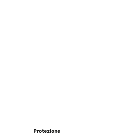
Tradurre
vely lightweight I couldn’t be happier
Tradurre
Tradurre
Protezione