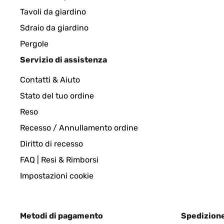
Tavoli da giardino
Amazon-Benutzer
Sdraio da giardino
Pergole
VALUTAZIONE VERIFICATA
28/02/202
Servizio di assistenza
Contatti & Aiuto
Really happy with this mirror. It’s great value for
Stato del tuo ordine
Reso
Amazon-Benutzer
Recesso / Annullamento ordine
Diritto di recesso
VALUTAZIONE VERIFICATA
17/10/2019
FAQ | Resi & Rimborsi
Really lovely mirror, perfect for my hall. Delivered
Impostazioni cookie
Amazon-Benutzer
Metodi di pagamento
Spedizion