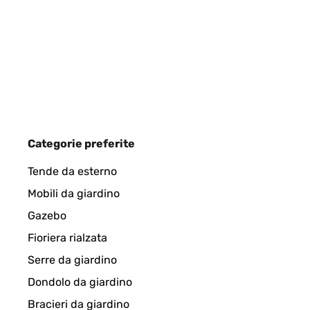
Very quick delivery, good price, good quality and we
Amazon-Benutzer
VALUTAZIONE VERIFICATA
06/06/202
Categorie preferite
Really impressed with the quality of this mirror esp
Tende da esterno
Mobili da giardino
Amazon user
Gazebo
Fioriera rialzata
VALUTAZIONE VERIFICATA
06/06/202
Serre da giardino
Dondolo da giardino
Really impressed with the quality of this mirror esp
Bracieri da giardino