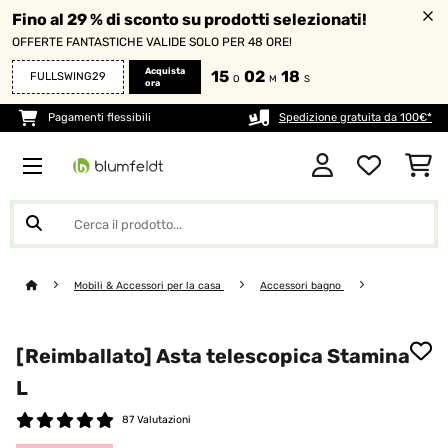
Fino al 29 % di sconto su prodotti selezionati!
OFFERTE FANTASTICHE VALIDE SOLO PER 48 ORE!
Acquista
15
02
18
FULLSWING29
O
M
S
ora
Pagamenti flessibili
Spedizione gratuita da 100€*
Mobili & Accessori per la casa
Accessori bagno
[Reimballato] Asta telescopica Stamina
L
87 Valutazioni