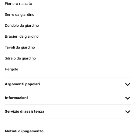
Fioriera rialzata
VALUTAZIONE VERIFICATA
Serre da giardino
09/12/2024
Dondolo da giardino
Ja hält so wie es sein muss
Bracieri da giardino
Amazon-Benutzer
Tavoli da giardino
Tradurre
Sdraio da giardino
VALUTAZIONE VERIFICATA
Pergole
28/11/2024
Argomenti popolari
Die Stange hat mir bei der Fensterdekoration zu Weihnachten
geholfen.
Informazioni
Amazon-Benutzer
Tradurre
Servizio di assistenza
VALUTAZIONE VERIFICATA
Metodi di pagamento
26/11/2024