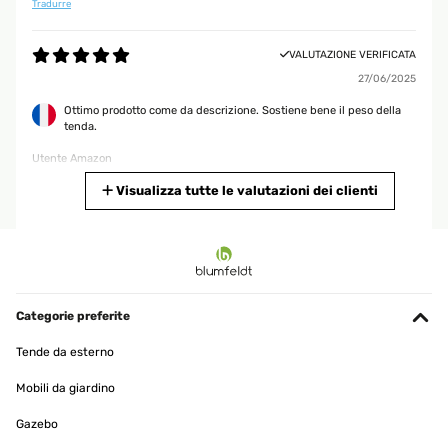
Tradurre
VALUTAZIONE VERIFICATA
27/06/2025
Ottimo prodotto come da descrizione. Sostiene bene il peso della
tenda.
Utente Amazon
Tradurre
Visualizza tutte le valutazioni dei clienti
VALUTAZIONE VERIFICATA
19/02/2025
Gute Alternative für,s Bad.Hab die Stange über der Badewanne,die
eh nicht benutzt wird angebracht.So kann ich Handtuch,Lappen
Categorie preferite
und Co zum trocknen aufhängen.Für mehr brauch ich sie
nicht.Denn ich hatte bis jetzt immer einen Badewannen
Tende da esterno
Wäscheständer auf der BW stehen und das hat mich gestört.Aber
mit der Teleskopstange perfekte Lösung.
Mobili da giardino
Amazon-Benutzer
Gazebo
Tradurre