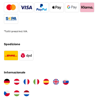
Ließ sich gut anbringen, klappte besser als ich dachte
Amazon-Benutzer
Tradurre
*Tutti i prezzi incl. IVA.
VALUTAZIONE VERIFICATA
18/11/2024
Spedizione
TOP Artikel, sehr zu empfehlen!
Amazon-Benutzer
Tradurre
Internazionale
VALUTAZIONE VERIFICATA
17/11/2024
Produit conforme à la description et à ma recherche.
Utilisateur d'Amazon