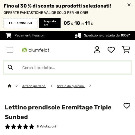
Fino al 30 % di sconto su prodotti selezionati!
OFFERTE FANTASTICHE VALIDE SOLO PER 48 ORE!
Acquista
05
18
11
FULLSWING30
O
M
S
ora
Pagamenti flessibili
Spedizione gratuita da 100€*
Arredo giardino
Sdraio da giardino
Lettino prendisole Eremitage Triple
Sunbed
8 Valutazioni