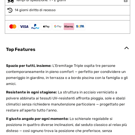
Tempi di spedizione: 1 - 2 giorni
14 giorni diritto di recesso
Top Features
Spazio per tutti, insieme:
L'Eremitage Triple ospita tre persone
contemporaneamente in pieno comfort — perfetto per condividere un
pomeriggio in giardino, in terrazza o a bordo piscina con la famiglia o gli
amici.
Resistente in ogni stagione:
La struttura in acciaio verniciato a
polvere abbinata ai tessuti UV-resistenti affronta pioggia, sole e sbalzi
climatici senza richiedere manutenzione particolare — progettato per
restare all'aperto tutto l'anno.
Il giusto angolo per ogni momento:
Lo schienale regolabile si
posiziona in quattro diverse inclinazioni, dal seduto classico al relax più
disteso — così ognuno trova la posizione che preferisce, senza