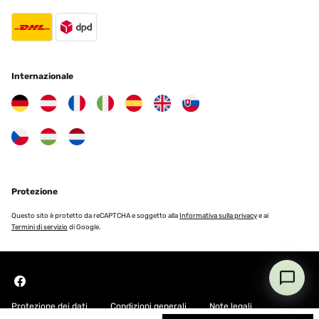
27/04/2024
Bin sehr zufrieden mit dem Garten Bett
Amazon-Benutzer
Internazionale
Tradurre
VALUTAZIONE VERIFICATA
12/03/2022
Eine schöne Gartenliege, stabil leicht zu montieren, die
Montageanleitung ist im Detail verbesserungswürdig aber man
Protezione
bekommt sie trotzdem gut zusammen. Die Liege sieht hochwertig
aus und ist bequem aber im einigen Punkten könnte sie noch
besser sein..Das Dach ist fest montiert und lässt sich nicht öffnen.
Questo sito è protetto da reCAPTCHA e soggetto alla
Informativa sulla privacy
e ai
Wenn man es ab machen will muss man es aufwendig
Termini di servizio
di Google.
abschrauben. Gleiches gilt für die Vorgänge hier müssen die
Stangen demontiert werden auf denen die aufgefädelt sind.
Amazon-Benutzer
Tradurre
Protezione dei dati
Condizioni generali
Note legali