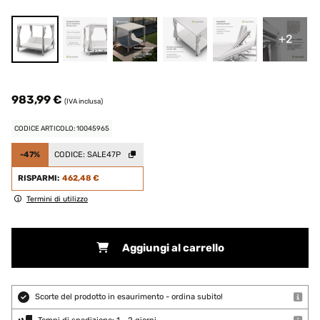
+2
983,99 €
(IVA inclusa)
CODICE ARTICOLO: 10045965
-47%
CODICE:
SALE47P
RISPARMI:
462,48 €
Termini di utilizzo
Aggiungi al carrello
Scorte del prodotto in esaurimento - ordina subito!