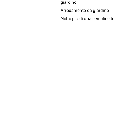
giardino
Arredamento da giardino
Molto più di una semplice te
stisch verpackt, unbeschadet, trotz dem Gewicht gut angekommen.
. Die Plane und der mitgelieferte Feuerhaken sind ebenfalls sehr 
ennen vorhanden. Bei 2mm Wandstärke sollte die Feuerstelle lange
4
au total easy. Was ihr euch bitte noch dazugönnt, ist eine feuerf
sehen ist auch klasse. Auch das Verbrennen des Holzes sieht im Kor
e, aber wenn ich den Korb gefüllt hätte, wäre vermutlich die Feue