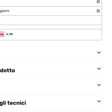
giorni
odotto
li tecnici