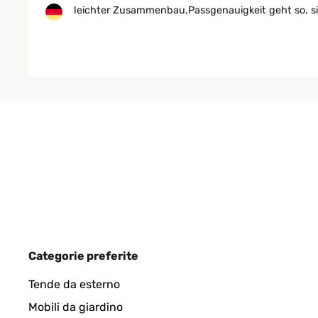
leichter Zusammenbau,Passgenauigkeit geht so, sie
Amazon-Benutzer
VALUTAZIONE VERIFICATA
24/08/202
Der Korb gefällt mir sehr gut. Tolle VerarbeitungF
Amazon-Benutzer
VALUTAZIONE VERIFICATA
21/05/2024
Categorie preferite
Volevo qualche cosa per scaldare le serate in giard
Tende da esterno
Mobili da giardino