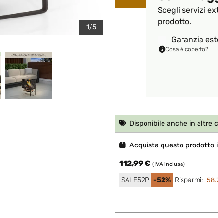
Scegli servizi ex
prodotto.
1/5
Garanzia est
Cosa è coperto?
Disponibile anche in altre 
Acquista questo prodotto i
112,99 €
(IVA inclusa)
SALE52P
-52%
Risparmi:
58,