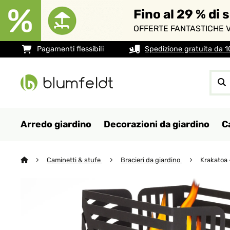
Fino al 29 % di 
OFFERTE FANTASTICHE V
Pagamenti flessibili
Spedizione gratuita da 
Arredo giardino
Decorazioni da giardino
C
Caminetti & stufe
Bracieri da giardino
Krakatoa 