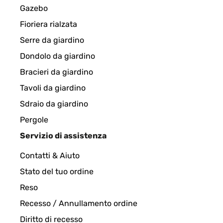
Utente Amazon
Gazebo
Fioriera rialzata
VALUTAZIONE VERIFICATA
15/05/2024
Serre da giardino
Dondolo da giardino
sehr schöner Feuerkorb, kratzfest, aber minimali
Bracieri da giardino
sehr sauber verarbeitet, eine Freude zu montieren
Öffnungen, dadurch ist auch ein guter Zug beim Br
Tavoli da giardino
Sdraio da giardino
Amazon-Benutzer
Pergole
Servizio di assistenza
VALUTAZIONE VERIFICATA
05/05/202
Contatti & Aiuto
Stato del tuo ordine
In aller Kürze: Verpackung und Lieferung top, Aufb
Feuerkorb herausfällt. Anzünden ging sehr gut. Aus
Reso
der Bezeichung "klein". Ich habe viel Holz zuhaus
Recesso / Annullamento ordine
Amazon-Benutzer
Diritto di recesso