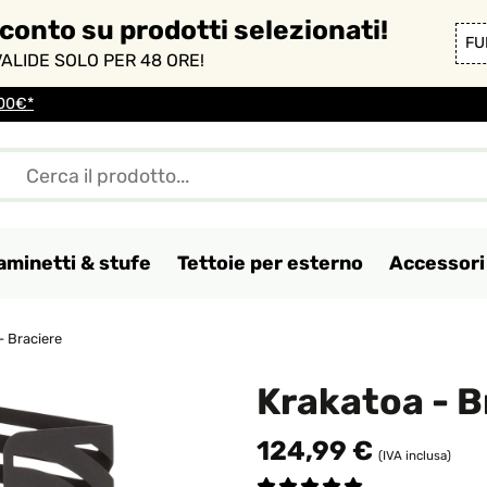
sconto su prodotti selezionati!
FU
ALIDE SOLO PER 48 ORE!
100€*
aminetti & stufe
Tettoie per esterno
Accessori 
- Braciere
Krakatoa - B
124,99 €
(IVA inclusa)