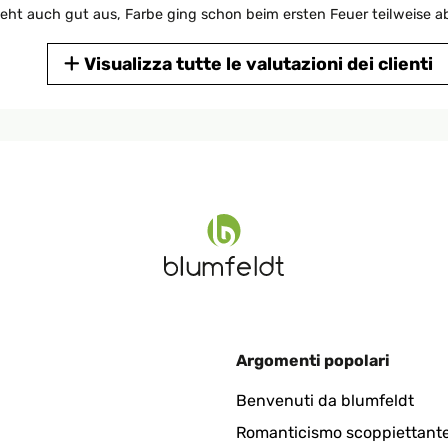
ht auch gut aus, Farbe ging schon beim ersten Feuer teilweise ab
Visualizza tutte le valutazioni dei clienti
4
euer ist einfach schön anzusehen in diesem Korb
Argomenti popolari
ino, è davvero molto elegante e fa figura. Credo che lo userò spes
Benvenuti da blumfeldt
Romanticismo scoppiettante