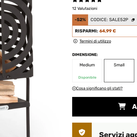
12 Valutazioni
-52%
CODICE:
SALE52P
RISPARMI:
64,99 €
Termini di utilizzo
DIMENSIONE:
Medium
Small
Disponibile
Cosa significano gli stati?
A
Servizi ag