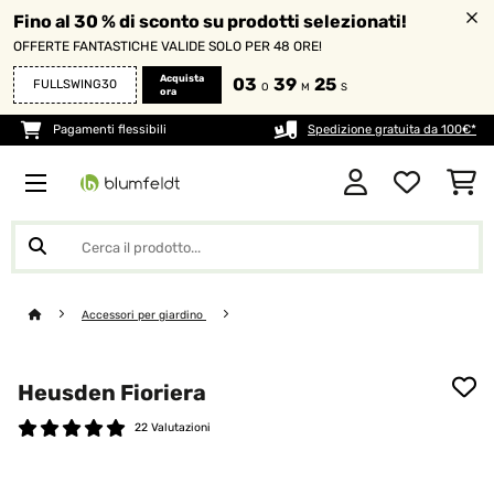
Fino al 30 % di sconto su prodotti selezionati!
OFFERTE FANTASTICHE VALIDE SOLO PER 48 ORE!
Acquista
03
39
24
FULLSWING30
O
M
S
ora
Pagamenti flessibili
Spedizione gratuita da 100€*
Accessori per giardino
Heusden Fioriera
22 Valutazioni