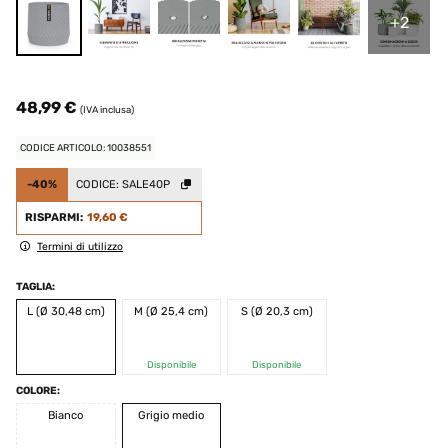
+2
48,99 €
(IVA inclusa)
CODICE ARTICOLO: 10038551
-40%
CODICE:
SALE40P
RISPARMI:
19,60 €
Termini di utilizzo
TAGLIA:
L (Ø 30,48 cm)
M (Ø 25,4 cm)
S (Ø 20,3 cm)
Disponibile
Disponibile
COLORE:
Bianco
Grigio medio