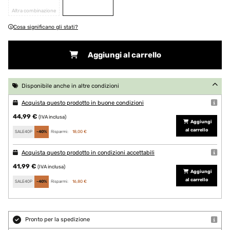
Altra combinazione
Cosa significano gli stati?
Aggiungi al carrello
Disponibile anche in altre condizioni
Acquista questo prodotto in buone condizioni
44,99 €
(IVA inclusa)
Aggiungi
al carrello
SALE40P
-40%
Risparmi:
18,00 €
Acquista questo prodotto in condizioni accettabili
41,99 €
(IVA inclusa)
Aggiungi
al carrello
SALE40P
-40%
Risparmi:
16,80 €
Pronto per la spedizione