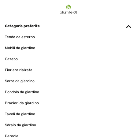
VALUTAZIONE VERIFICATA
29/11/2025
Ben fatti, molto resistenti, ottimo rapporto qualità prezzo
Categorie preferite
Utente Amazon
Tende da esterno
Tradurre
Mobili da giardino
VALUTAZIONE VERIFICATA
Gazebo
01/10/2025
Fioriera rialzata
Beautiful, modern, and very sturdy. I had a very tall and voluminous
pencil cactus that kept tipping over the pot it was in. I transplanted
Serre da giardino
it into this, filled it with more soil, and now it's very sturdy. The
design is pretty and I've gotten a lot of compliments on it.
Dondolo da giardino
Amazon user
Bracieri da giardino
Tradurre
Tavoli da giardino
VALUTAZIONE VERIFICATA
Sdraio da giardino
10/03/2024
Pergole