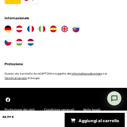
Der Blumenübertopf kam schnell und sehr gut verpackt an. Er
sieht sehr gut und wertig aus. Habe ihn in Verwendung für eine
große Monstera-Pflanze im Einsatz. Würde ihn jeder Zeit wieder
Internazionale
kaufen.
Amazon-Benutzer
Tradurre
VALUTAZIONE VERIFICATA
04/12/2023
Protezione
Recenzja Doniczka jest prześliczna,szykowna.Bardzo dobrze
wygląda w nowoczesnym wnętrzu. Na żywo wygląda jeszcze
Questo sito è protetto da reCAPTCHA e soggetto alla
Informativa sulla privacy
e ai
ładniej jak na zdjęciu. Przyciąga wzrok. Polecam!
Termini di servizio
di Google.
Amazon-Benutzer
Tradurre
VALUTAZIONE VERIFICATA
Protezione dei dati
Condizioni generali
Note legali
24/11/2023
48,99 €
Aggiungi al carrello
Copyright © 2026 Blumfeldt. All rights reserved
Hochwerrtig Der Blumentopf ist sehr hochwertig und wirkt robust.