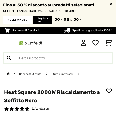
Fino al 30 % di sconto su prodotti selezionati!
OFFERTE FANTASTICHE VALIDE SOLO PER 48 ORE!
Acquista
29
30
28
FULLSWING30
O
M
S
ora
Pagamenti flessibili
Spedizione gratuita da 100€*
Caminetti & stufe
Stufe a infrarossi
Heat Square 2000W Riscaldamento a
Soffitto Nero
52 Valutazioni