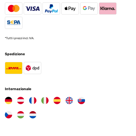
Ottimo prodotto, materiali di qualità. Adesso aspetto di valutare la
durata nel tempo.
Utente Amazon
Tradurre
*Tutti i prezzi incl. IVA.
VALUTAZIONE VERIFICATA
22/11/2024
Spedizione
Sehr gut für kühle Sommerabende oder zur Verlängerung der
Saison im Frühherbst. Heizt wirklich gut und macht einen soliden
Eindruck. Zum Stromverbrauch muss man sich im Vorfeld im
Klaren sein, mit 100 Watt kann man keine Wärme erzeugen ……!
Amazon-Benutzer
Internazionale
Tradurre
VALUTAZIONE VERIFICATA
15/11/2024
Macht was es soll