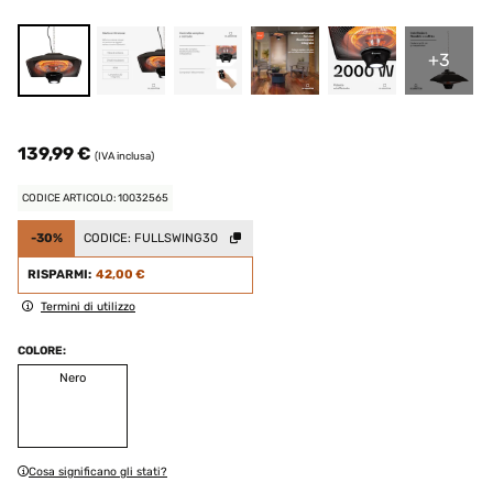
+3
139,99 €
(IVA inclusa)
CODICE ARTICOLO: 10032565
-30%
CODICE:
FULLSWING30
RISPARMI:
42,00 €
Termini di utilizzo
COLORE:
Nero
Cosa significano gli stati?