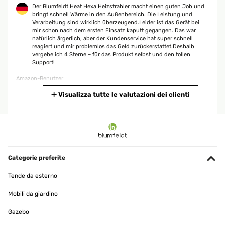
Der Blumfeldt Heat Hexa Heizstrahler macht einen guten Job und
bringt schnell Wärme in den Außenbereich. Die Leistung und
Verarbeitung sind wirklich überzeugend.Leider ist das Gerät bei
mir schon nach dem ersten Einsatz kaputt gegangen. Das war
natürlich ärgerlich, aber der Kundenservice hat super schnell
reagiert und mir problemlos das Geld zurückerstattet.Deshalb
vergebe ich 4 Sterne – für das Produkt selbst und den tollen
Support!
Amazon-Benutzer
Tradurre
Visualizza tutte le valutazioni dei clienti
VALUTAZIONE VERIFICATA
21/05/2025
Also die Lieferung erfolgte zügig und war richtig gut verpackt.Die
Funktion ist in Ordnung und die Wärmeleistung ist gut.Wie die
Categorie preferite
Qualität bei Vielfachbetrieb aussieht kann ich nicht sagen da wir
erst 3x längere Zeit geheizt haben.Auch die Optik des Gerätes ist
Tende da esterno
ansprechbar.
Mobili da giardino
Amazon-Benutzer
Tradurre
Gazebo