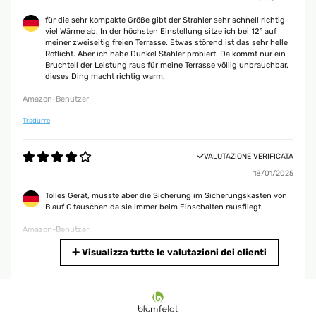
für die sehr kompakte Größe gibt der Strahler sehr schnell richtig
viel Wärme ab. In der höchsten Einstellung sitze ich bei 12° auf
meiner zweiseitig freien Terrasse. Etwas störend ist das sehr helle
Rotlicht. Aber ich habe Dunkel Stahler probiert. Da kommt nur ein
Bruchteil der Leistung raus für meine Terrasse völlig unbrauchbar.
dieses Ding macht richtig warm.
Amazon-Benutzer
Tradurre
VALUTAZIONE VERIFICATA
18/01/2025
Tolles Gerät, musste aber die Sicherung im Sicherungskasten von
B auf C tauschen da sie immer beim Einschalten rausfliegt.
Amazon-Benutzer
Tradurre
Visualizza tutte le valutazioni dei clienti
VALUTAZIONE VERIFICATA
05/01/2025