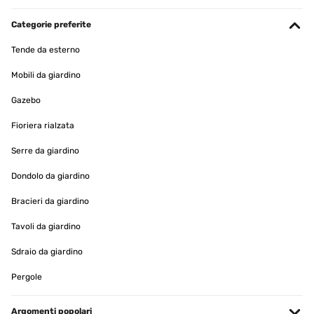
Je l’ai mis dans le sous-sol et sa chauffe énormément
Categorie preferite
Utilisateur d'Amazon
Tende da esterno
Tradurre
Mobili da giardino
VALUTAZIONE VERIFICATA
Gazebo
18/12/2024
Fioriera rialzata
Die Installation ist sehr einfach. Auch das Einbinden in Smart
home geht problemlos.Gut sind die unterschiedlichen Heizstufen
Serre da giardino
und die sofortige Heizwirkung.Wir benutzen den Heizstrahler im
Außenbereich auf der Terrasse.Macht zuverlässig was er soll.
Dondolo da giardino
Amazon-Benutzer
Bracieri da giardino
Tradurre
Tavoli da giardino
VALUTAZIONE VERIFICATA
Sdraio da giardino
04/12/2024
Pergole
Super für Winterzeit
Argomenti popolari