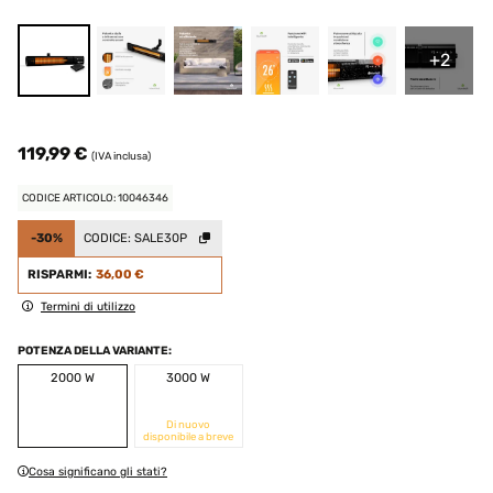
+2
119,99 €
(IVA inclusa)
CODICE ARTICOLO: 10046346
-30%
CODICE:
SALE30P
RISPARMI:
36,00 €
Termini di utilizzo
POTENZA DELLA VARIANTE:
2000 W
3000 W
Di nuovo
disponibile a breve
Cosa significano gli stati?