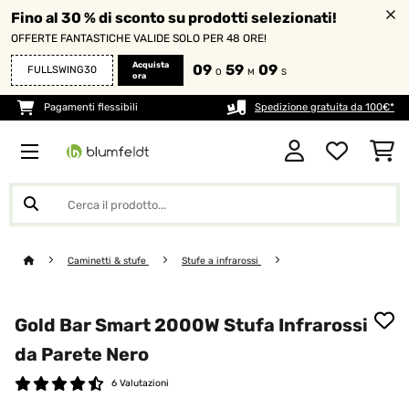
Fino al 30 % di sconto su prodotti selezionati!
OFFERTE FANTASTICHE VALIDE SOLO PER 48 ORE!
Acquista
09
59
07
FULLSWING30
O
M
S
ora
Pagamenti flessibili
Spedizione gratuita da 100€*
Caminetti & stufe
Stufe a infrarossi
Gold Bar Smart 2000W Stufa Infrarossi
da Parete Nero
6 Valutazioni