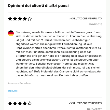
Opinioni dei clienti di altri paesi
VALUTAZIONE VERIFICATA
11/07/2025
Die Heizung wurde für unsere teilüberdachte Terrasse gekauft um
sich im Winter auch draußen aufhalten zu können.Die Heizleistung
ist gut und mit den 9 Heizstufen kann der Heizbedarf gut
abgedeckt werden.Die mitgelieferte Fernbedienung ist kein
Haptikwunder erfüllt aber ihren Zweck.Richtig komfortabel wird es
mit der Wlan Funktion, damit kann die Bedienung über das
SMartphone erfolgen.Ich habe die Heizung über Tuya eingebunden
und steuere sie mit Homeassistant, somit ist die Steuerung über
Wandmontierte Schalter oder sogar Thermostate möglich.Was
einem bei den Infrarotheizstrahlern klar sein muss, ist das sie hell
leuchten, auf Stufe 9 blendet das Orangene Licht schon etwas.Wer
das nicht möchte muss zu einem Dunkelstrahler greifen.
Amazon-Benutzer
Tradurre
VALUTAZIONE VERIFICATA
02/06/2025