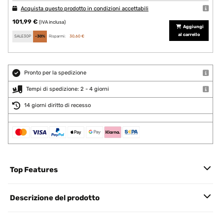
Acquista questo prodotto in condizioni accettabili
101,99 €
(IVA inclusa)
Aggiungi
al carrello
SALE30P
-30%
Risparmi:
30,60 €
Pronto per la spedizione
Tempi di spedizione: 2 - 4 giorni
14 giorni diritto di recesso
Top Features
Descrizione del prodotto