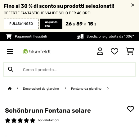
Fino al 30 % di sconto su prodotti selezionati!
OFFERTE FANTASTICHE VALIDE SOLO PER 48 ORE!
Acquista
26
59
15
FULLSWING30
O
M
S
ora
Pagamenti flessibili
Spedizione gratuita da 100€*
Decorazioni da giardino
Fontane da giardino
Schönbrunn Fontana solare
65 Valutazioni