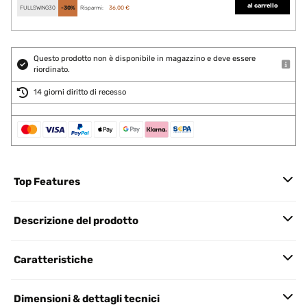
al carrello
FULLSWING30
-30%
Risparmi:
36,00 €
Questo prodotto non è disponibile in magazzino e deve essere
riordinato.
14 giorni diritto di recesso
Top Features
Descrizione del prodotto
Caratteristiche
Dimensioni & dettagli tecnici