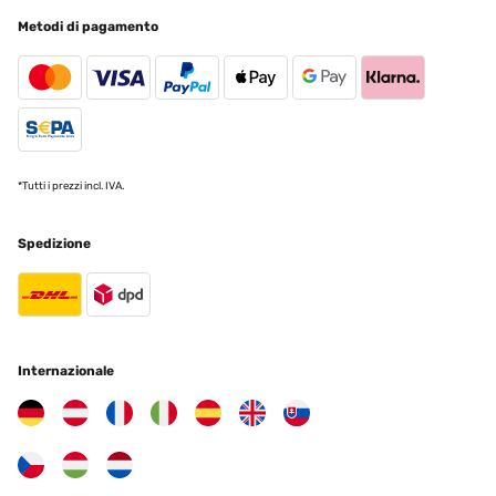
Super Die Medien konnten nicht geladen werden. Wenn man alles
richtig zusammenbaut und auch genügend Wasser einfüllt dann
Metodi di pagamento
ist er auch nicht so laut, weil alles was hohl ist ist auch lauter er
macht auch optisch einen sehr guten Eindruck und wir haben das
Solarpaneel so angebracht, dass es fast 80 % des Tages Sonne
bekommt. Ich kann nur sagen ich hatte vor allen großen Garten mit
einem anderen Brunnen. Das war viel mehr Arbeit und freue mich
schon drauf, dass ich diesen Brunnen einfach im Winter raus
kippen kann und Pack einfach das Oberteil weg und dann ist alles
gut also für jeden Balkon Terrasse geeignet
*Tutti i prezzi incl. IVA.
Amazon-Benutzer
Tradurre
Spedizione
VALUTAZIONE VERIFICATA
11/04/2024
Sencilla de montar y elegante. Carga estupendamente con la luz
del sol, de hecho, a los pocos minutos de recibir luz ya se pone en
Internazionale
marcha y en el momento en que anochece sed encienden los led
que duran varias horas. La he estado probando en el balcón antes
de instalarla en el jardín y el rendimiento es bueno. La bomba tarda
un poquito en entrar a pleno rendimiento la primera vez que la
pones en funcionamiento, y si ves que no rinde adecuadamente,
párala, desmóntala según las instrucciones y vuelvela a montar;
con eso debería funcionar perfectamente. Además han tenido la