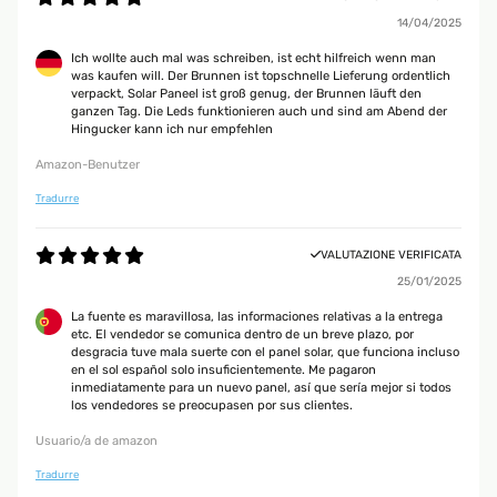
14/04/2025
Ich wollte auch mal was schreiben, ist echt hilfreich wenn man
was kaufen will. Der Brunnen ist topschnelle Lieferung ordentlich
verpackt, Solar Paneel ist groß genug, der Brunnen läuft den
ganzen Tag. Die Leds funktionieren auch und sind am Abend der
Hingucker kann ich nur empfehlen
Amazon-Benutzer
Tradurre
VALUTAZIONE VERIFICATA
25/01/2025
La fuente es maravillosa, las informaciones relativas a la entrega
etc. El vendedor se comunica dentro de un breve plazo, por
desgracia tuve mala suerte con el panel solar, que funciona incluso
en el sol español solo insuficientemente. Me pagaron
inmediatamente para un nuevo panel, así que sería mejor si todos
los vendedores se preocupasen por sus clientes.
Usuario/a de amazon
Tradurre