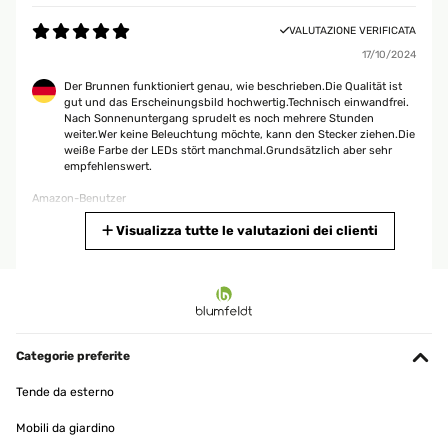
VALUTAZIONE VERIFICATA
17/10/2024
Der Brunnen funktioniert genau, wie beschrieben.Die Qualität ist
gut und das Erscheinungsbild hochwertig.Technisch einwandfrei.
Nach Sonnenuntergang sprudelt es noch mehrere Stunden
weiter.Wer keine Beleuchtung möchte, kann den Stecker ziehen.Die
weiße Farbe der LEDs stört manchmal.Grundsätzlich aber sehr
empfehlenswert.
Amazon-Benutzer
Tradurre
Visualizza tutte le valutazioni dei clienti
VALUTAZIONE VERIFICATA
19/08/2024
Der Brunnen ist ein echter Hingucker. Er hat wenig Gewicht und
kann im Winter leicht, z.B. im Keller, verwahrt werden. Wie in
Categorie preferite
anderen Bewertungen beschrieben, ist das Licht sehr hell.
Warmweiß wäre angenehmer. Leider bekommt das Panel bei uns
Tende da esterno
nur temporär direktes Sonnenlicht, so dass der Akku dann am
Abend auch schnell leer ist. Das Aufladen ohne direkte Sonne
Mobili da giardino
dauert sehr lange. Wenn es sprudelt ist das sehr idyllisch und
gefällt uns sehr. Alles in Allem sind wir zufrieden, auch mit der