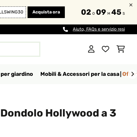
02
09
45
LLSWING30
Acquista ora
O
M
S
Aiuto, FAQs e servizio resi
per giardino
Mobili & Accessori per la casa
Offer
 Dondolo Hollywood a 3