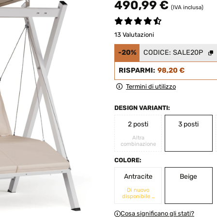
490,99 €
(IVA inclusa)
13 Valutazioni
-20%
CODICE:
SALE20P
RISPARMI:
98,20 €
Termini di utilizzo
DESIGN VARIANTI:
2 posti
3 posti
Altra
combinazione
COLORE:
Antracite
Beige
Di nuovo
disponibile a
breve
Cosa significano gli stati?