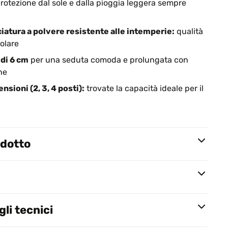
rotezione dal sole e dalla pioggia leggera sempre
ciatura a polvere resistente alle intemperie:
qualità
golare
di 6 cm
per una seduta comoda e prolungata con
ne
nsioni (2, 3, 4 posti):
trovate la capacità ideale per il
odotto
li tecnici