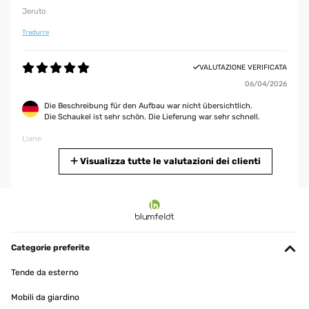
Jeruto
Tradurre
VALUTAZIONE VERIFICATA
06/04/2026
Die Beschreibung für den Aufbau war nicht übersichtlich.
Die Schaukel ist sehr schön. Die Lieferung war sehr schnell.
Liane
Tradurre
Visualizza tutte le valutazioni dei clienti
VALUTAZIONE VERIFICATA
06/04/2026
Die Beschreibung für den Aufbau war nicht übersichtlich.
Die Schaukel ist sehr schön. Die Lieferung war sehr schnell.
Categorie preferite
Liane
Tende da esterno
Tradurre
Mobili da giardino