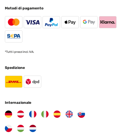
Die Schaukel ist sehr schön. Die Lieferung war sehr schnell.
Metodi di pagamento
Liane
Tradurre
VALUTAZIONE VERIFICATA
22/07/2025
*Tutti i prezzi incl. IVA.
Ho recentemente acquistato il dondolo a 3 posti e sono rimasta
estremamente soddisfatta! È eccezionale sotto ogni aspetto:
comodo, bello esteticamente e di ottima fattura. La consegna è
Spedizione
stata sorprendentemente rapida, con il prodotto arrivato ben 10
giorni prima del previsto. Per il montaggio ho eseguito le istruzioni
all'interno dell'imballaggio. Merita una menzione speciale anche il
venditore, che si è dimostrato attento e premuroso, inviando
messaggi di aggiornamento fin da subito dopo l'ordine.
Un'esperienza d'acquisto impeccabile che consiglio vivamente!
Grazie
Internazionale
Utente Amazon
Tradurre
VALUTAZIONE VERIFICATA