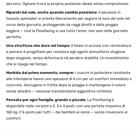
davvero. Ognuno trova la propria posizione ideale senza compromessi.
Riparati dal sole, anche quando cambia posizione:
Il parasole in
tessuto spinnaker si orienta liberamente per seguire la luce del sole nel
corso della giornata, proteggendo da raggi diretti e dalla pioggia
leggera — così la FlexiSwing si usa tutto l'anno, non solo nelle giornate
perfette.
Una struttura che dura nel tempo:
Il telaio in acciaio con verniciatura
a polvere è progettato per resistere agli agenti atmosferici stagione
dopo stagione, senza deformarsi né perdere stabilità. Un investimento
che si ripaga nel tempo.
Morbida dal primo momento, sempre:
I cuscini in poliestere resistente
alle intemperie hanno uno spessore di 6 cm per un comfort immediato e
concreto. Asciugano in fretta dopo la pioggia e mantengono il colore
senza sbiadire — nessuna manutenzione aggiuntiva richiesta.
Pensata per ogni famiglia, grande o piccola:
La FlexiSwing è
disponibile nelle versioni a 2, 3 e 4 posti, con una portata massima di
160 kg. C'è posto per tutti — dai bambini ai nonni — senza rinunciare al
comfort.