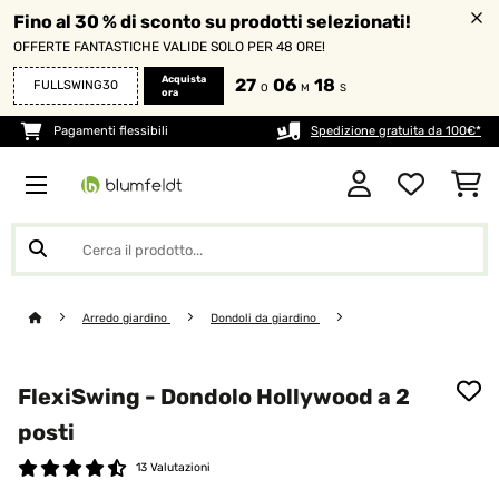
Fino al 30 % di sconto su prodotti selezionati!
OFFERTE FANTASTICHE VALIDE SOLO PER 48 ORE!
Acquista
27
06
18
FULLSWING30
O
M
S
ora
Pagamenti flessibili
Spedizione gratuita da 100€*
Arredo giardino
Dondoli da giardino
FlexiSwing - Dondolo Hollywood a 2
posti
13 Valutazioni