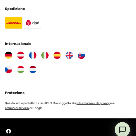
15/04/2024
Spedizione
Katze Endlich ist er da genauso wir beschrieben schönes Material
und Farbe. Zusammenbau war auch kein Problem Nur eins ,
besorgt euch einen anderen Zusteller er ist alles andere als
zuverlässig. Als er kommen sollte kam er nicht neuer Termin ein
Paar Tage später und dann steht er plötzlich am nächsten Tag auf
der Matte.
Internazionale
Amazon-Benutzer
Tradurre
VALUTAZIONE VERIFICATA
31/03/2024
Es un producto q ja comicia i es fantàstico, gràcies
Protezione
Usuario/a de amazon
Questo sito è protetto da reCAPTCHA e soggetto alla
Informativa sulla privacy
e ai
Termini di servizio
di Google.
Tradurre
VALUTAZIONE VERIFICATA
15/11/2023