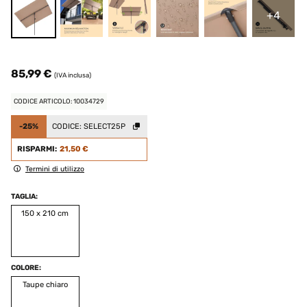
+4
85,99 €
(IVA inclusa)
CODICE ARTICOLO: 10034729
-25%
CODICE:
SELECT25P
RISPARMI:
21,50 €
Termini di utilizzo
TAGLIA:
150 x 210 cm
COLORE:
Taupe chiaro