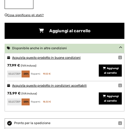
Cosa significano gli stati?
Aggiungi al carrello
Disponibile anche in altre condizioni
Acquista questo prodotto in buone condizioni
77,99 €
(IVA inclusa)
Aggiungi
al carrello
SELECT25P
-25%
Risparmi:
19,50 €
Acquista questo prodotto in condizioni accettabili
73,99 €
(IVA inclusa)
Aggiungi
al carrello
SELECT25P
-25%
Risparmi:
18,50 €
Pronto per la spedizione