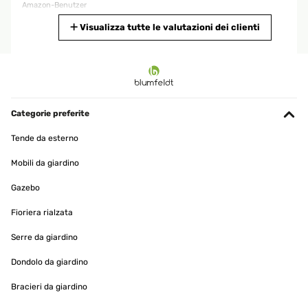
Amazon-Benutzer
Tradurre
Visualizza tutte le valutazioni dei clienti
VALUTAZIONE VERIFICATA
24/05/2024
Sonnenschutz Eigentlich ein tolles Teil. Aber beim Zusammenbau
bin ich schier verzweifelt. Die Feder innen drin ist zu kurz, so dass
Categorie preferite
ein müheloses, kinderleichtes Zusammenfügen nicht möglich ist.
Ich war kurz davor den Artikel zurück zu schicken. Habe dann aber
Tende da esterno
den Stoff oben aufgeschnitten, die Querstange geneigt, mit viel
Gewalt alles an die richtige Position gerückt und anschließend
Mobili da giardino
wieder zusammen genäht. Der Stoff hat eine gute Qualität.
Gazebo
Amazon-Benutzer
Tradurre
Fioriera rialzata
Serre da giardino
VALUTAZIONE VERIFICATA
28/04/2024
Dondolo da giardino
Top Qualität, einfache Montage, geniale Idee der
Bracieri da giardino
Verstellmöglichkeiten, absolut flexibel einsetzbar, das Segel kann
durch den "Montagetrick" über die Federkraft schnell abgebaut