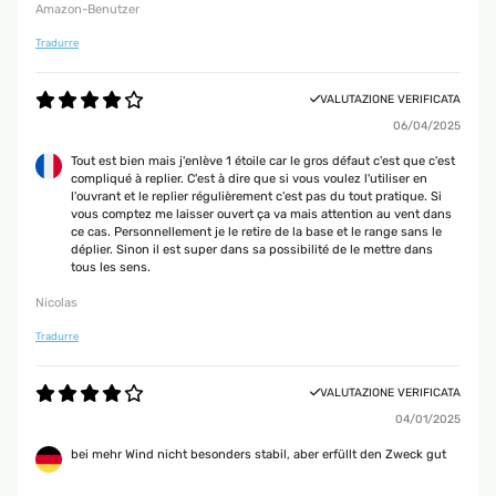
Amazon-Benutzer
Tradurre
VALUTAZIONE VERIFICATA
06/04/2025
Tout est bien mais j'enlève 1 étoile car le gros défaut c'est que c'est
compliqué à replier. C'est à dire que si vous voulez l'utiliser en
l'ouvrant et le replier régulièrement c'est pas du tout pratique. Si
vous comptez me laisser ouvert ça va mais attention au vent dans
ce cas. Personnellement je le retire de la base et le range sans le
déplier. Sinon il est super dans sa possibilité de le mettre dans
tous les sens.
Nicolas
Tradurre
VALUTAZIONE VERIFICATA
04/01/2025
bei mehr Wind nicht besonders stabil, aber erfüllt den Zweck gut