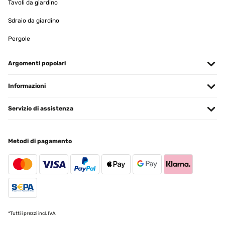
Tavoli da giardino
werden (z. B. bei starkem Wind), schöne zeitlose Optik, stabile
Klemmschrauben und Arretierungen.Die komplette Mechanik ist so
Sdraio da giardino
genial wie auch einfach (man muss nur auf diese Idee kommen
:-)).TOP!!!
Pergole
Amazon-Benutzer
Tradurre
Argomenti popolari
Informazioni
VALUTAZIONE VERIFICATA
28/04/2024
Servizio di assistenza
Super Produkt Top Qualität, einfache Montage, geniale Idee der
Verstellmöglichkeiten, absolut flexibel einsetzbar, das Segel kann
durch den "Montagetrick" über die Federkraft schnell abgebaut
werden (z. B. bei starkem Wind), schöne zeitlose Optik, stabile
Metodi di pagamento
Klemmschrauben und Arretierungen. Die komplette Mechanik ist
so genial wie auch einfach (man muss nur auf diese Idee kommen
:-)). TOP!!!
Amazon-Benutzer
Tradurre
*Tutti i prezzi incl. IVA.
VALUTAZIONE VERIFICATA