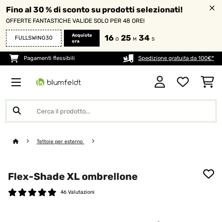
Fino al 30 % di sconto su prodotti selezionati!
OFFERTE FANTASTICHE VALIDE SOLO PER 48 ORE!
Acquista
16
25
33
FULLSWING30
O
M
S
ora
Pagamenti flessibili
Spedizione gratuita da 100€*
Tettoie per esterno
Flex-Shade XL ombrellone
46 Valutazioni