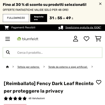
Fino al 30 % di sconto su prodotti selezionati!
OFFERTE FANTASTICHE VALIDE SOLO PER 48 ORE!
Acquista
31
55
48
FULLSWING30
O
M
S
ora
Pagamenti flessibili
Spedizione gratuita da 100€*
Tettoie per esterno
Tende da esterno e siepi artificiali
[Reimballato] Fency Dark Leaf Recinto
per proteggere la privacy
65 Valutazioni