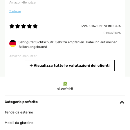
Amazon-Benutzer
Tradurre
VALUTAZIONE VERIFICATA
01/06/2025
Sehr guter Sichtschutz. Sehr zu empfehlen. Habe ihn auf meinen
Balkon angebracht
Amazon-Benutzer
Tradurre
Visualizza tutte le valutazioni dei clienti
VALUTAZIONE VERIFICATA
24/05/2025
Ich habe 40€ bezahlt und mich auf die Rezensionen verlassen. Ich
wurde nicht enttäuscht. Ich habe eine dreiteilige Wand von dem
Categorie preferite
bespannten Stoff befreit und stattdessen den Blättervorhang mit
Kabelbindern angebracht. Die obere Hälfte wurde auch auf der
Tende da esterno
Rückseite mit den Blättern verkleidet. So kann der Wind
durchwehen und dennoch bleibt der Sichtschutz bestehen. Über
Mobili da giardino
die Haltbarkeit kann ich noch nichts sagen, nur dass beim
Befestigen an den Holzrahmen ein einziges Blatt abgegangen war.