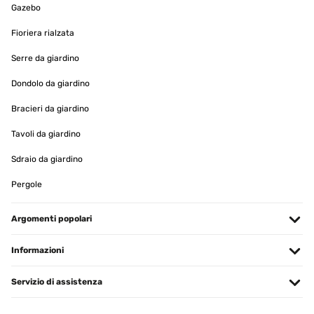
Gazebo
Ansonsten macht die Verarbeitung einen guten Eindruck.
Amazon-Benutzer
Fioriera rialzata
Tradurre
Serre da giardino
Dondolo da giardino
VALUTAZIONE VERIFICATA
21/05/2025
Bracieri da giardino
Très satisfaite ce ce pare vue acheté en 3 exemplaires « lierres » s
Tavoli da giardino
intégrant parfaitement entre des haies déjà existantes et en
attendant des repousses - De plus livraison extrêmement rapide -
Sdraio da giardino
Marie-Christine
Pergole
Tradurre
Argomenti popolari
VALUTAZIONE VERIFICATA
22/03/2025
Informazioni
Gutes Produkt, einfach anzubringen und sieht schön aus.
Servizio di assistenza
Amazon-Benutzer