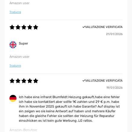
Amazon user
Tradurre
VALUTAZIONE VERIFICATA
21/01/2026
Super
Amazon user
Tradurre
VALUTAZIONE VERIFICATA
19/01/2026
Ich habe eine infrarot Blumfeldt Heizung gekauft,habe eine fehler
ich habe sie kontaktiert aber sollte 1€ zahlen und 29 € p.m. habe
ihm in November 2025 gekauft ich habe Garantie? Auf display ist
ein zeigen wo sie keine Antwort auf haben und mehrere Käufer
haben die gleiche Fehler sie sollten der Heizung für Reparatur
einschicken es ist kein gute Werbung ,LG ratlos.
Amazon-Benutzer