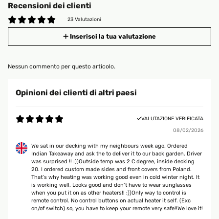
Recensioni dei clienti
23 Valutazioni
Inserisci la tua valutazione
Nessun commento per questo articolo.
Opinioni dei clienti di altri paesi
VALUTAZIONE VERIFICATA
08/02/2026
We sat in our decking with my neighbours week ago. Ordered
Indian Takeaway and ask the to deliver it to our back garden. Driver
was surprised !! :))Outside temp was 2 C degree, inside decking
20. I ordered custom made sides and front covers from Poland.
That’s why heating was working good even in cold winter night. It
is working well. Looks good and don’t have to wear sunglasses
when you put it on as other heaters!! :))Only way to control is
remote control. No control buttons on actual heater it self. (Exc
on/of switch) so, you have to keep your remote very safe!!We love it!