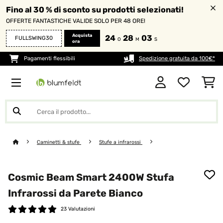
Fino al 30 % di sconto su prodotti selezionati!
OFFERTE FANTASTICHE VALIDE SOLO PER 48 ORE!
Acquista
24
28
01
FULLSWING30
O
M
S
ora
Pagamenti flessibili
Spedizione gratuita da 100€*
Caminetti & stufe
Stufe a infrarossi
Cosmic Beam Smart 2400W Stufa
Infrarossi da Parete Bianco
23 Valutazioni