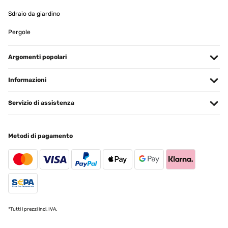
09/12/2025
Sdraio da giardino
Bin sehr begeistert von der Heizleistung. Wird schneller heiß als
Pergole
erwartet. App funktioniert einwandfrei . Mit der elektronischen
Zeiteinstellung ist es im Büro schön warm wenn wir es morgens
betreten. Stromzähler rennt natürlich auch bei 3500 Watt Leistung.
Argomenti popolari
Wir heizen 10 Minute voll vor und dann halbe Leistung. Wir werden
für unseren geschützten Aussenbereich noch 4 weitere
Dunkelstrahler als Ersatz für fie vorhandenen Infratotstrahler
Informazioni
anschaffen.
Amazon-Benutzer
Servizio di assistenza
Tradurre
Metodi di pagamento
VALUTAZIONE VERIFICATA
12/11/2025
Klasse Heizstrahler. Schnelle Lieferung und gut verpackt. Von der
Bedienung einfach einzustellen. Bei dem Anbau würde ich mit
noch jemanden dazu holen, da er doch ein bißchen was wiegt. Von
der Heizstrahlung her war ich auch angetan. 20qm Sommergarten
hat er gut in Griff, was Wärme angeht. Beim Kauf kann man nichts
verkehrt machen. Hab ihn an der Wand verbaut.
*Tutti i prezzi incl. IVA.
Amazon-Benutzer