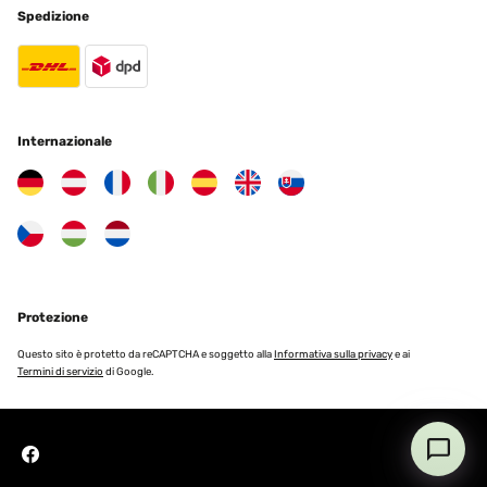
Spedizione
Tradurre
VALUTAZIONE VERIFICATA
29/09/2025
Internazionale
Super sicher verpackt und schnell geliefert.Tolle Optik und schönes
Design.Handling per Fernsteuerung einwandfrei; die optionale
App-Lösung ist nicht notwendig.Montage etwas fummelig, aber
machbar.Ich wünschte mir eine stärkere Rückwanddämmung,
damit nicht zu viel Wärme nach hinten abgestrahlt
wird.@blumfeldt Heizstrahler: oder habt ihr was zum nachrüsten,
um die hintere Abstrahlung zu verringern?
Amazon-Benutzer
Tradurre
Protezione
Questo sito è protetto da reCAPTCHA e soggetto alla
Informativa sulla privacy
e ai
VALUTAZIONE VERIFICATA
Termini di servizio
di Google.
29/09/2025
Im Gegensatz zu den meisten anderen Heizstrahlern bei Amazon
hat er einen eingebauten Thermostat, mit dem die Raumtemperatur
geregelt werden kann. Danach habe ich gesucht.Zudem ist die
Montage des Heizstrahlers super einfach. Die mitgelieferten