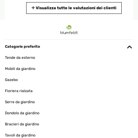
Tradurre
Visualizza tutte le valutazioni dei clienti
VALUTAZIONE VERIFICATA
16/01/2026
Super Gerät tuht was tuhen soll!
Categorie preferite
Amazon-Benutzer
Tende da esterno
Tradurre
Mobili da giardino
VALUTAZIONE VERIFICATA
Gazebo
15/12/2025
Fioriera rialzata
Wirklich top. Optisch ein Hingucker und die Leistung , selbst im
Winter in meinem Wintergarten absolut ausreichend.
Serre da giardino
Amazon-Benutzer
Dondolo da giardino
Tradurre
Bracieri da giardino
Tavoli da giardino
VALUTAZIONE VERIFICATA