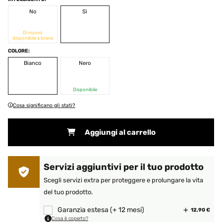
No
Sì
Di nuovo
disponibile a breve
COLORE:
Bianco
Nero
Disponibile
Cosa significano gli stati?
Aggiungi al carrello
Servizi aggiuntivi per il tuo prodotto
Scegli servizi extra per proteggere e prolungare la vita
del tuo prodotto.
Garanzia estesa (+ 12 mesi)
12,90 €
Cosa è coperto?