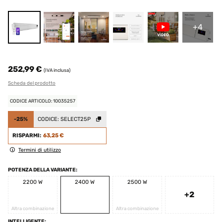
+4
252,99 €
(IVA inclusa)
Scheda del prodotto
CODICE ARTICOLO: 10035257
-25%
CODICE:
SELECT25P
RISPARMI:
63,25 €
Termini di utilizzo
POTENZA DELLA VARIANTE:
2200 W
2400 W
2500 W
+2
Altra combinazione
Altra combinazione
INTELLIGENTE: