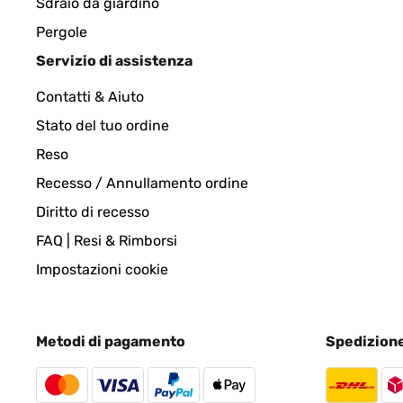
Sdraio da giardino
Pergole
VALUTAZIONE VERIFICATA
30/05/202
Servizio di assistenza
Contatti & Aiuto
Rahmen Gerne wieder
Stato del tuo ordine
Reso
Amazon-Benutzer
Recesso / Annullamento ordine
Diritto di recesso
VALUTAZIONE VERIFICATA
28/05/202
FAQ | Resi & Rimborsi
Good frame, value for money. Would recommend.
Impostazioni cookie
Amazon-Benutzer
Metodi di pagamento
Spedizion
VALUTAZIONE VERIFICATA
24/04/202