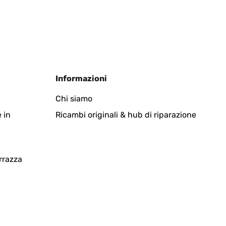
Tradurre
Informazioni
an
Chi siamo
 in
Ricambi originali & hub di riparazione
Tradurre
rrazza
Tradurre