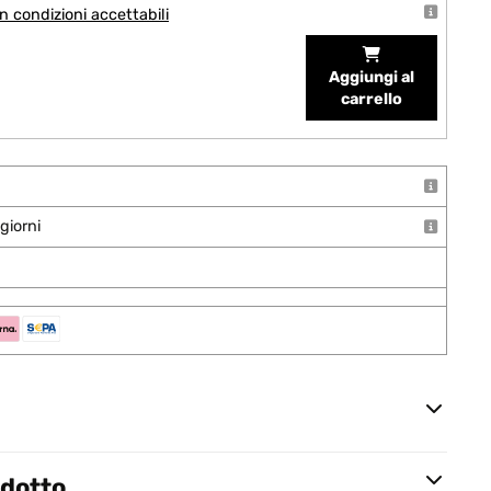
 condizioni accettabili
Aggiungi al
carrello
giorni
odotto