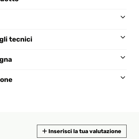
li tecnici
egna
ione
Inserisci la tua valutazione