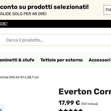
sconto su prodotti selezionati!
FU
ALIDE SOLO PER 48 ORE!
100€*
aminetti & stufe
Tettoie per esterno
Accessori 
ornice DIN A3 41 x 28,7 cm
Everton Corn
17,99 €
(IVA inclusa)