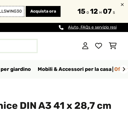
15
12
06
LLSWING30
Acquista ora
O
M
S
Aiuto, FAQs e servizio resi
per giardino
Mobili & Accessori per la casa
Offer
ice DIN A3 41 x 28,7 cm