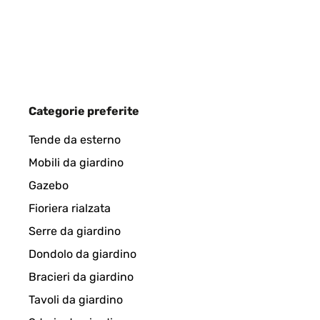
Amazon-Benutzer
VALUTAZIONE VERIFICATA
30/12/2024
Categorie preferite
Der Bilderrahmen entspricht absolut meinen Vorst
Tende da esterno
Mobili da giardino
Amazon-Benutzer
Gazebo
Fioriera rialzata
VALUTAZIONE VERIFICATA
30/07/2024
Serre da giardino
Dondolo da giardino
Produit conforme à la commande
Bracieri da giardino
Tavoli da giardino
Utilisateur d'Amazon