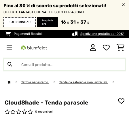
Fino al 30 % di sconto su prodotti selezionati!
OFFERTE FANTASTICHE VALIDE SOLO PER 48 ORE!
Acquista
16
31
36
FULLSWING30
O
M
S
ora
Pagamenti flessibili
Spedizione gratuita da 100€*
Tettoie per esterno
Tende da esterno e siepi artificiali
CloudShade - Tenda parasole
0 recensioni