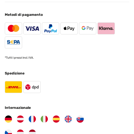
VALUTAZIONE VERIFICATA
10/06/2025
Metodi di pagamento
Der Premium Toilettendeckel mit Absenkautomatik überzeugt
durch seinen bequemen Sitz und das schlichte, ansprechende
Design in Weiß. Die Absenkautomatik funktioniert zuverlässig und
verhindert das Zuschlagen der Klobrille – ein echter Pluspunkt für
den Alltag. Preis-Leistung passen hier sehr gut zusammen, das
Produkt wirkt insgesamt hochwertig verarbeitet. Einen Punkt
Abzug gebe ich für die Montage, die sich schwieriger gestaltete als
erwartet und etwas mehr Geduld erfordert als in der Anleitung
beschrieben. Trotzdem bin ich insgesamt zufrieden und kann den
*Tutti i prezzi incl. IVA.
WC-Sitz empfehlen.
Amazon-Benutzer
Spedizione
Tradurre
VALUTAZIONE VERIFICATA
06/02/2025
Internazionale
Excellent produit. Livré très rapidement merci Amazon. Vendeur
très sérieux offrant un produit de qualité et très simple à installé 6
mn montre en main. Produit apparemment de très bonne qualité.
Utilisateur d'Amazon