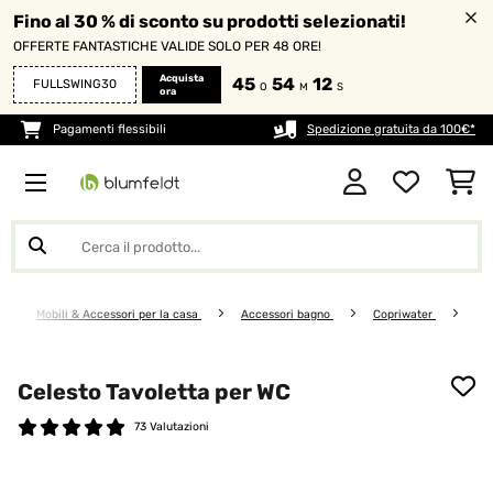
Fino al 30 % di sconto su prodotti selezionati!
OFFERTE FANTASTICHE VALIDE SOLO PER 48 ORE!
Acquista
45
54
12
FULLSWING30
O
M
S
ora
Pagamenti flessibili
Spedizione gratuita da 100€*
Mobili & Accessori per la casa
Accessori bagno
Copriwater
Celesto Tavoletta per WC
73 Valutazioni