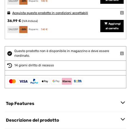
al carrello
SALE20P
-20%
Risparmi:
7,80 €
Acquista questo prodotto in condizioni accettabili
36,99 €
(IVA inclusa)
Aggiungi
al carrello
SALE20P
-20%
Risparmi:
7,40 €
Questo prodotto non è disponibile in magazzino e deve essere
riordinato.
14 giorni diritto di recesso
Top Features
Descrizione del prodotto