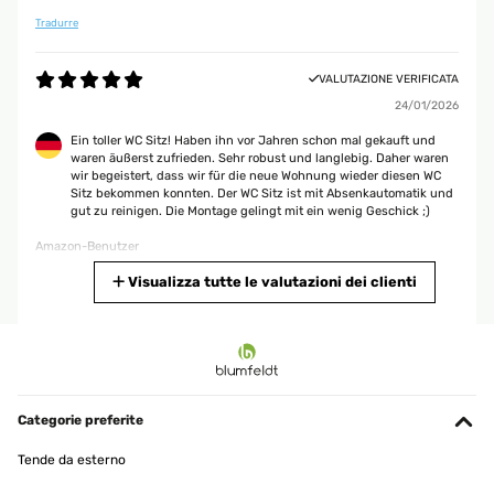
Tradurre
VALUTAZIONE VERIFICATA
24/01/2026
Ein toller WC Sitz! Haben ihn vor Jahren schon mal gekauft und
waren äußerst zufrieden. Sehr robust und langlebig. Daher waren
wir begeistert, dass wir für die neue Wohnung wieder diesen WC
Sitz bekommen konnten. Der WC Sitz ist mit Absenkautomatik und
gut zu reinigen. Die Montage gelingt mit ein wenig Geschick ;)
Amazon-Benutzer
Tradurre
Visualizza tutte le valutazioni dei clienti
VALUTAZIONE VERIFICATA
17/12/2025
très bon matériel va super bien sur les wc et bonne qualité
Categorie preferite
Utilisateur d'Amazon
Tende da esterno
Tradurre