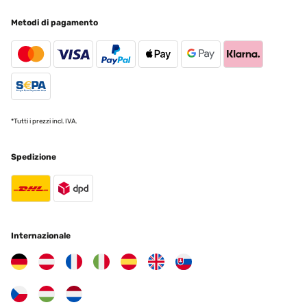
VALUTAZIONE VERIFICATA
24/04/2024
Metodi di pagamento
Quadratischer Bilderrahmen Nach einiger Zeit der Suche nach
einem Quadratischen Bilderahmen dieser Art bin ich dann doch
fündig geworden. Zum Austellen, oder Aufhängen. Schnelle
Lieferung, gute Qualität (Holz,Glas), Preis-Leistung OK. Alles in
allem: sehr zufrieden.
Amazon-Benutzer
*Tutti i prezzi incl. IVA.
Tradurre
Spedizione
VALUTAZIONE VERIFICATA
13/03/2024
Bildramen Das Produkt ist gut , und hat schon sein
Verwendungszweck erfüllt. Alles in Ordnung.
Amazon-Benutzer
Internazionale
Tradurre
VALUTAZIONE VERIFICATA
04/03/2024