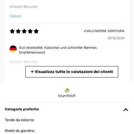
Amazon-Benutzer
Tradurre
VALUTAZIONE VERIFICATA
29/12/2024
Gut verarbeitet, hübscher und schlichter Rahmen.
Empfehlenswert.
Amazon-Benutzer
Tradurre
Visualizza tutte le valutazioni dei clienti
VALUTAZIONE VERIFICATA
25/12/2024
Die Rahmen sehen gut aus, v.a. im Vergleich zu anderen Rahmen
zum basteln, welche nur aus einer dünnen Pressspahnplatte
Categorie preferite
bestehen.Das Holz ist unbehandelt, schön hell und weich, was
sich sehr gut fürs Holzbrennen eignet. Bin total zufrieden und
Tende da esterno
habe auch feine Linien gut zeichnen können. Würde ich bei Bedarf
wieder bestellen.
Mobili da giardino