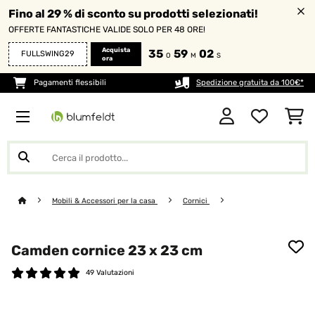
Fino al 29 % di sconto su prodotti selezionati!
OFFERTE FANTASTICHE VALIDE SOLO PER 48 ORE!
Acquista
35
59
02
FULLSWING29
O
M
S
ora
Pagamenti flessibili
Spedizione gratuita da 100€*
Mobili & Accessori per la casa
Cornici
Camden cornice 23 x 23 cm
49 Valutazioni