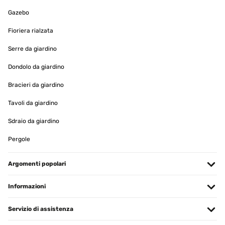
Amazon-Benutzer
Gazebo
Tradurre
Fioriera rialzata
VALUTAZIONE VERIFICATA
Serre da giardino
24/09/2024
Dondolo da giardino
Encadrement d'un petit tableau
Bracieri da giardino
Utilisateur d'Amazon
Tavoli da giardino
Tradurre
Sdraio da giardino
VALUTAZIONE VERIFICATA
Pergole
30/05/2024
Argomenti popolari
Rahmen Gerne wieder
Informazioni
Amazon-Benutzer
Tradurre
Servizio di assistenza