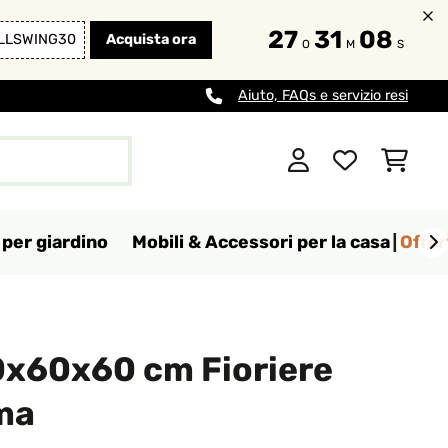
27
31
07
LLSWING30
Acquista ora
O
M
S
Aiuto, FAQs e servizio resi
per giardino
Mobili & Accessori per la casa
Offer
0x60x60 cm Fioriere
ma