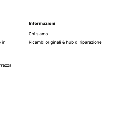
Informazioni
was breiter sein können
Chi siamo
 in
Ricambi originali & hub di riparazione
Tradurre
rrazza
infach zu handhaben. Ging relatif schnell! Kann ich nur
ist, war das für mich jetzt kein Problem.
Tradurre