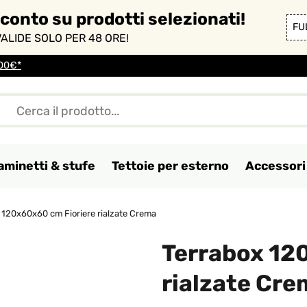
sconto su prodotti selezionati!
FU
ALIDE SOLO PER 48 ORE!
100€*
aminetti & stufe
Tettoie per esterno
Accessori 
 120x60x60 cm Fioriere rialzate Crema
Terrabox 12
rialzate Cre