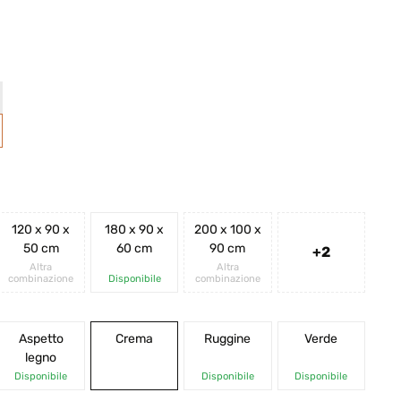
120 x 90 x
180 x 90 x
200 x 100 x
50 cm
60 cm
90 cm
+2
Altra
Altra
combinazione
Disponibile
combinazione
Aspetto
Crema
Ruggine
Verde
legno
Disponibile
Disponibile
Disponibile