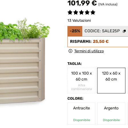
101,99 €
(IVA inclusa)
13 Valutazioni
-25%
CODICE:
SALE25P
RISPARMI:
25,50 €
Termini di utilizzo
TAGLIA:
100 x 100 x
120 x 60 x
60 cm
60 cm
Altra
combinazione
COLORE:
Antracite
Argento
Disponibile
Disponibile