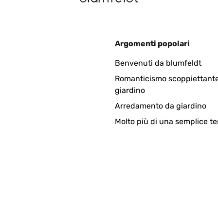
5
Argomenti popolari
as zusammen bauen ist sehr Einfach. Viele Schrauben. Es hätte et
Benvenuti da blumfeldt
Romanticismo scoppiettante
giardino
Arredamento da giardino
Molto più di una semplice te
ung kann ich nur sagen dass es viele Schrauben sind aber alles e
e hatten Schrammen. Da es aber ein Hochbeet, was Draussen steht, 