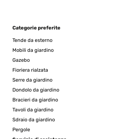
VALUTAZIONE VERIFICATA
26/05/202
Categorie preferite
Ein schönes Design und es hat die richtige Höhe.D
Tende da esterno
Mobili da giardino
Amazon-Benutzer
Gazebo
Fioriera rialzata
VALUTAZIONE VERIFICATA
12/04/2025
Serre da giardino
Dondolo da giardino
Das Hochbeet ist top. Betreffend der zusammensetz
Bracieri da giardino
empfehlen. Der einzige negative Punkt, einige Teil
Tavoli da giardino
Amazon-Benutzer
Sdraio da giardino
Pergole