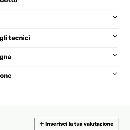
odotto
li tecnici
egna
ione
Inserisci la tua valutazione