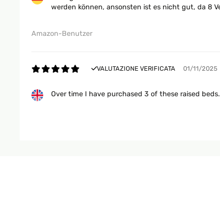
werden können, ansonsten ist es nicht gut, da 8 V
Amazon-Benutzer
VALUTAZIONE VERIFICATA
01/11/2025
Over time I have purchased 3 of these raised beds
Amazon user
VALUTAZIONE VERIFICATA
25/09/2025
Für mich gute Qualität ist für wenig Platz im Gar
Amazon-Benutzer