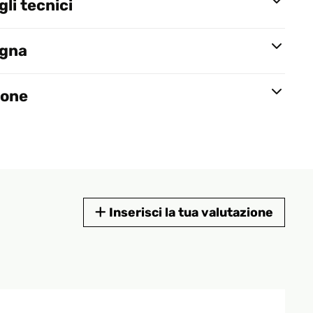
li tecnici
egna
ione
Inserisci la tua valutazione