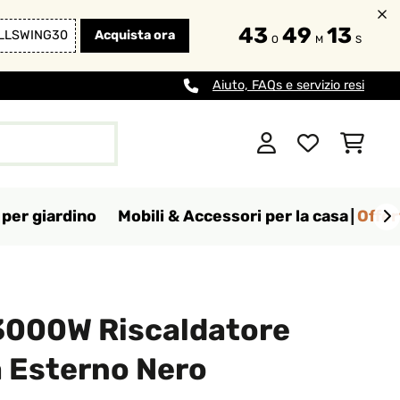
43
49
11
LLSWING30
Acquista ora
O
M
S
Aiuto, FAQs e servizio resi
per giardino
Mobili & Accessori per la casa
Offer
3000W Riscaldatore
a Esterno Nero