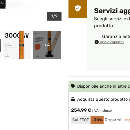
Servizi ag
1/9
Scegli servizi ex
prodotto.
Garanzia est
Cosa è coperto?
+4
Disponibile anche in altre 
Acquista questo prodotto in
254,99 €
(IVA inclusa)
SALE30P
-30%
Risparmi:
76,