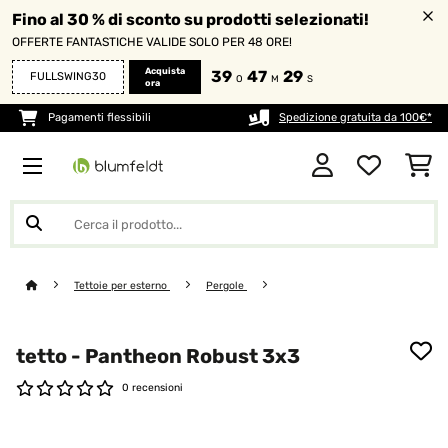
Fino al 30 % di sconto su prodotti selezionati!
OFFERTE FANTASTICHE VALIDE SOLO PER 48 ORE!
Acquista
39
47
28
FULLSWING30
O
M
S
ora
Pagamenti flessibili
Spedizione gratuita da 100€*
Tettoie per esterno
Pergole
tetto - Pantheon Robust 3x3
0 recensioni