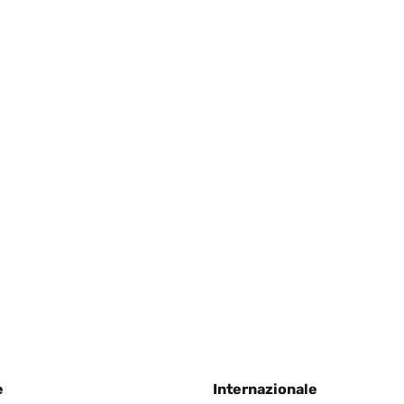
nderen Rahmen zum basteln, welche nur aus einer dünnen Pressspa
net. Bin total zufrieden und habe auch feine Linien gut zeichnen 
4
e
Internazionale