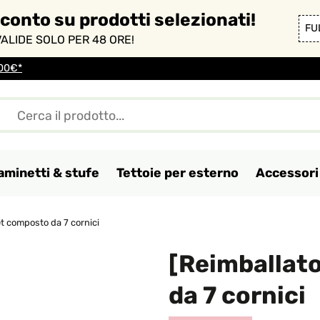
sconto su prodotti selezionati!
FU
ALIDE SOLO PER 48 ORE!
100€*
aminetti & stufe
Tettoie per esterno
Accessori 
t composto da 7 cornici
[Reimballat
da 7 cornici