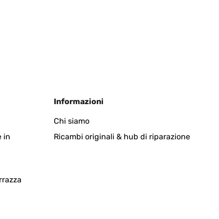
Tradurre
Informazioni
an
Chi siamo
 in
Ricambi originali & hub di riparazione
Tradurre
rrazza