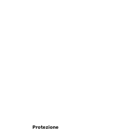
Tradurre
hnplatte bestehen.Das Holz ist unbehandelt, schön hell
können. Würde ich bei Bedarf wieder bestellen.
Tradurre
Tradurre
Protezione