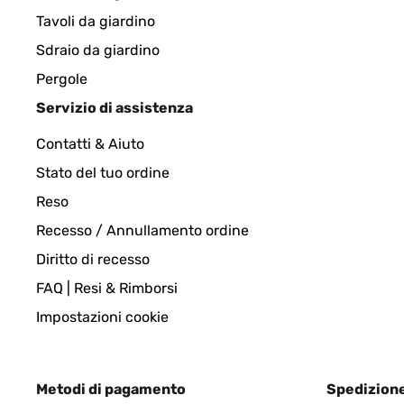
Tavoli da giardino
Amazon-Benutzer
Sdraio da giardino
Pergole
VALUTAZIONE VERIFICATA
25/12/2024
Servizio di assistenza
Contatti & Aiuto
Die Rahmen sehen gut aus, v.a. im Vergleich zu a
und weich, was sich sehr gut fürs Holzbrennen eig
Stato del tuo ordine
Reso
Amazon-Benutzer
Recesso / Annullamento ordine
Diritto di recesso
VALUTAZIONE VERIFICATA
30/05/202
FAQ | Resi & Rimborsi
Impostazioni cookie
Rahmen Gerne wieder
Amazon-Benutzer
Metodi di pagamento
Spedizion