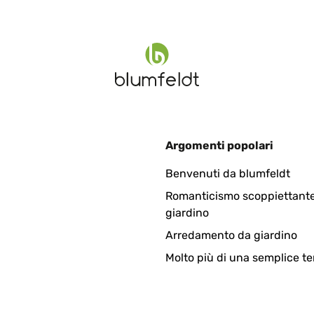
nelle Lieferung!!!
Argomenti popolari
ellungen. Fühlt sich auch vom Gewicht nach einer guten Qualität 
Benvenuti da blumfeldt
Romanticismo scoppiettante
giardino
Arredamento da giardino
Molto più di una semplice te
. Empfehlenswert.