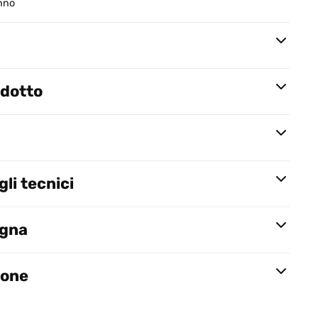
anno
odotto
li tecnici
egna
ione