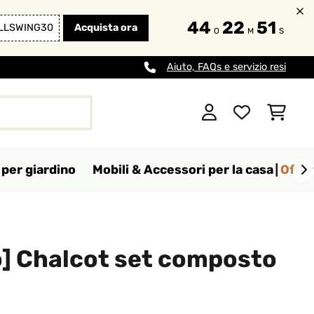
44
22
49
LLSWING30
Acquista ora
O
M
S
Aiuto, FAQs e servizio resi
per giardino
Mobili & Accessori per la casa
Offer
o] Chalcot set composto