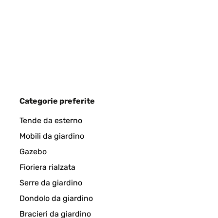
Ware wie beschrieben einwandfrei verpackt und sch
Amazon-Benutzer
VALUTAZIONE VERIFICATA
30/12/2024
Categorie preferite
Der Bilderrahmen entspricht absolut meinen Vorst
Tende da esterno
Mobili da giardino
Amazon-Benutzer
Gazebo
Fioriera rialzata
VALUTAZIONE VERIFICATA
29/12/2024
Serre da giardino
Dondolo da giardino
Gut verarbeitet, hübscher und schlichter Rahmen
Bracieri da giardino