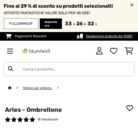
Fino al 29 % di sconto su prodotti selezionati!
OFFERTE FANTASTICHE VALIDE SOLO PER 48 ORE!
Acquista
33
26
30
FULLSWING29
O
M
S
ora
Pagamenti flessibili
Spedizione gratuita da 100€*
Tettoie per esterno
Arles - Ombrellone
15 Valutazioni