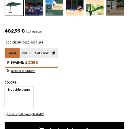
+1
482,99 €
(IVA inclusa)
CODICE ARTICOLO: 10041293
-45%
CODICE:
SALE45P
RISPARMI:
217,35 €
Termini di utilizzo
COLORE:
Muschio scuro
Cosa significano gli stati?