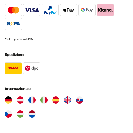
Die Tatsache, dass der Schirm sich tagsüber automatisch auflädt
und abends eine stimmungsvolle Beleuchtung bietet, ist einfach
genial. Die LED-Lichter sind hell und verleihen meinem Balkon eine
gemütliche Atmosphäre.Die Qualität des Materials ist wirklich
beeindruckend und wirkt solide. Der Sonnenschirm ist nicht nur
wasserdicht, sondern bietet auch einen UV-Schutz. Dies ist für die
Langlebigkeit enorm wichtig.Die Anpassbarkeit des Schirms ist ein
weiteres Plus. Egal, ob Sie sich sonnen, lesen oder einfach nur
*Tutti i prezzi incl. IVA.
entspannen möchten, dieser Sonnenschirm lässt sich leicht in den
gewünschten Winkel neigen und bietet so den perfekten
Schutz.Die Montage war ein Kinderspiel. Obwohl ich normalerweise
Spedizione
nicht besonders geschickt in handwerklichen Dingen bin, konnte
ich den Schirm problemlos selbst zusammenbauen. Die beigefügte
Anleitung war verständlich und gut durchdacht. Es müssen
lediglich aus dem Baumarkt Betonsteinplatten o.Ä. lastabgebendes
für die Füße gekauft werden (Kosten nicht besonders viel)Alles in
allem bin ich mehr als zufrieden mit meinem Blumfeldt
Sonnenschirm. Er hat meine Balkonzeit wirklich auf eine ganz neue
Internazionale
Ebene gehoben und bietet den idealen Schutz vor Sonne und
Regen. Die Solarpanel-Technologie und die LED-Beleuchtung
machen diesen Sonnenschirm zu etwas ganz Besonderem. Wenn
Sie Ihren Balkon oder Garten aufwerten möchten, kann ich Ihnen
diesen Sonnenschirm wärmstens empfehlen!
Amazon-Benutzer
Tradurre