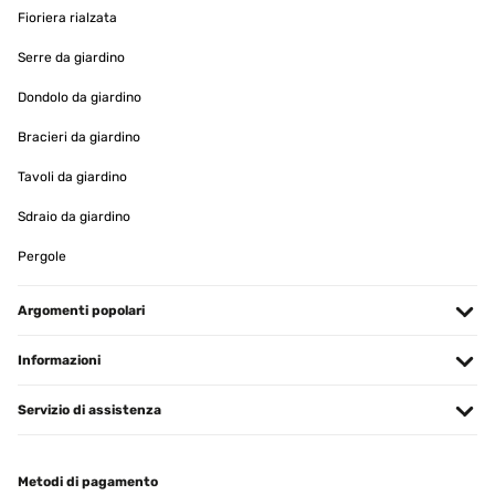
Tradurre
Fioriera rialzata
Serre da giardino
VALUTAZIONE VERIFICATA
25/09/2023
Dondolo da giardino
Davvero un ottimo prodotto, anche sopra le aspettative. Robusto,
Bracieri da giardino
stabile e di buon materiale. Telo molto resistente, struttura in
alluminio ben verniciata. Facilissimo da montare, fattibile anche da
Tavoli da giardino
soli avendo un po’ di forza. Articolo comprende pannello solare che
ricarica la batteria per i led, sacco copri ombrellone con stecca per
Sdraio da giardino
facilitare la copertura. Ombrello inclinabile su entrambe i lati.
Consigliato per godersi il giardino
Pergole
Utente Amazon
Tradurre
Argomenti popolari
Informazioni
VALUTAZIONE VERIFICATA
07/09/2023
Servizio di assistenza
Ich möchte heute über meinen neuen Blumfeldt Sonnenschirm
sprechen, den ich mir vor kurzem für meinen Balkon zugelegt
habe. Ich muss sagen, er hat wirklich meine Erwartungen
übertroffen und ich bin restlos begeistert!Zuallererst möchte ich
Metodi di pagamento
die Solarpanel-Technologie und die LED-Beleuchtung hervorheben.