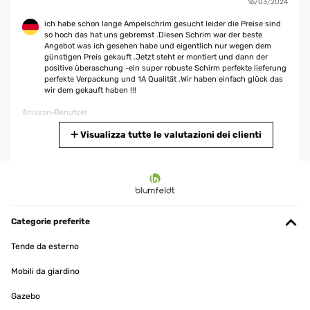
16/03/2024
ich habe schon lange Ampelschrim gesucht leider die Preise sind
so hoch das hat uns gebremst .Diesen Schrim war der beste
Angebot was ich gesehen habe und eigentlich nur wegen dem
günstigen Preis gekauft .Jetzt steht er montiert und dann der
positive überaschung -ein super robuste Schirm perfekte lieferung
perfekte Verpackung und 1A Qualität .Wir haben einfach glück das
wir dem gekauft haben !!!
Amazon-Benutzer
Tradurre
Visualizza tutte le valutazioni dei clienti
VALUTAZIONE VERIFICATA
16/03/2024
Positiv Überasch ich habe schon lange Ampelschrim gesucht
leider die Preise sind so hoch das hat uns gebremst .Diesen
Categorie preferite
Schrim war der beste Angebot was ich gesehen habe und
eigentlich nur wegen dem günstigen Preis gekauft .Jetzt steht er
Tende da esterno
montiert und dann der positive überaschung -ein super robuste
Schirm perfekte lieferung perfekte Verpackung und 1A Qualität .Wir
Mobili da giardino
haben einfach glück das wir dem gekauft haben !!!
Gazebo
Amazon-Benutzer