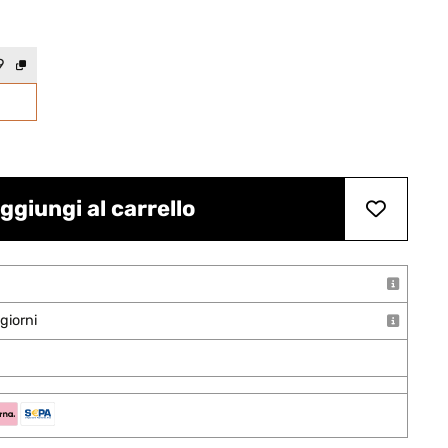
9
ggiungi al carrello
giorni