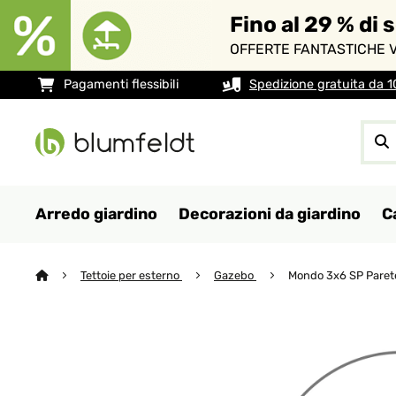
Fino al 29 % di 
OFFERTE FANTASTICHE V
Pagamenti flessibili
Spedizione gratuita da 
Arredo giardino
Decorazioni da giardino
C
Tettoie per esterno
Gazebo
Mondo 3x6 SP Parete