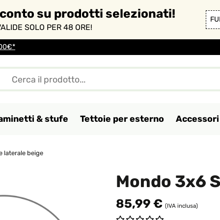
sconto su prodotti selezionati!
FU
ALIDE SOLO PER 48 ORE!
100€*
aminetti & stufe
Tettoie per esterno
Accessori 
 laterale beige
Mondo 3x6 SP
85,99 €
(IVA inclusa)