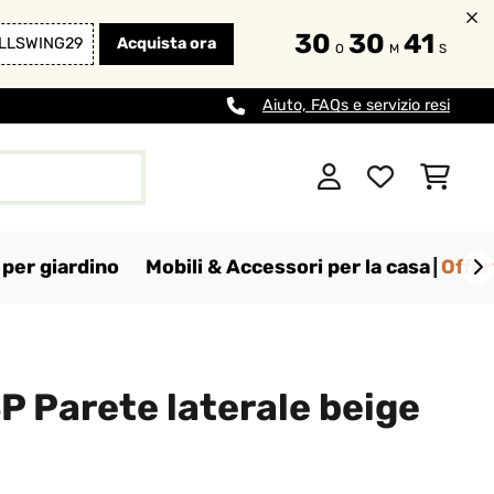
30
30
40
LLSWING29
Acquista ora
O
M
S
Aiuto, FAQs e servizio resi
per giardino
Mobili & Accessori per la casa
Offer
 Parete laterale beige