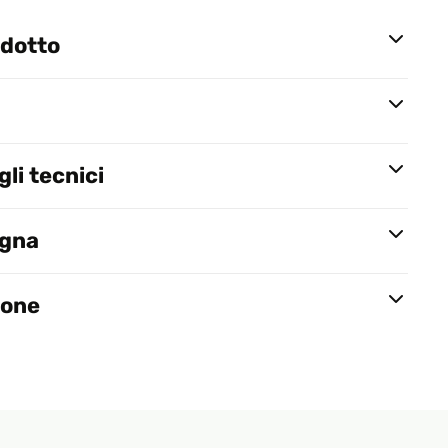
odotto
li tecnici
egna
ione