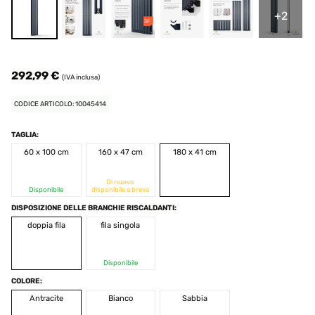
+2
292,99 €
(IVA inclusa)
CODICE ARTICOLO: 10045414
TAGLIA:
60 x 100 cm
160 x 47 cm
180 x 41 cm
Di nuovo
Disponibile
disponibile a breve
DISPOSIZIONE DELLE BRANCHIE RISCALDANTI:
doppia fila
fila singola
Disponibile
COLORE:
Antracite
Bianco
Sabbia