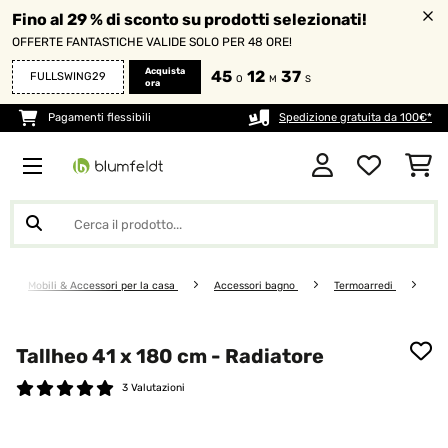
Fino al 29 % di sconto su prodotti selezionati!
OFFERTE FANTASTICHE VALIDE SOLO PER 48 ORE!
Acquista
45
12
36
FULLSWING29
O
M
S
ora
Pagamenti flessibili
Spedizione gratuita da 100€*
Mobili & Accessori per la casa
Accessori bagno
Termoarredi
Tallheo 41 x 180 cm - Radiatore
3 Valutazioni