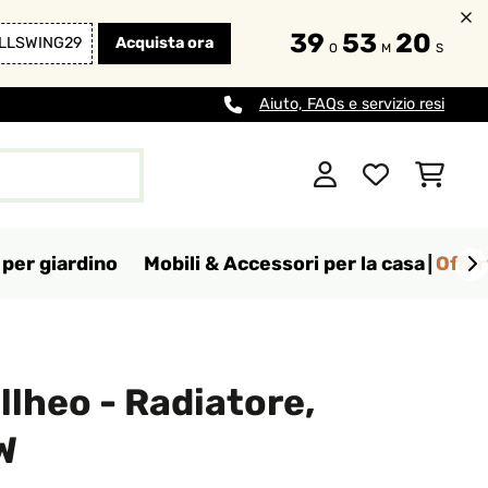
39
53
18
LLSWING29
Acquista ora
O
M
S
Aiuto, FAQs e servizio resi
per giardino
Mobili & Accessori per la casa
Offer
llheo - Radiatore,
W