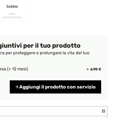
Sabbia
Altra
combinazione
giuntivi per il tuo prodotto
tra per proteggere e prolungare la vita del tuo
esa (+ 12 mesi)
6,90 €
Aggiungi il prodotto con servizio