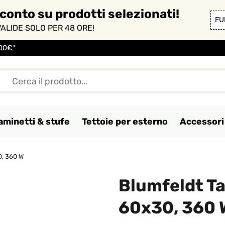
sconto su prodotti selezionati!
FU
ALIDE SOLO PER 48 ORE!
100€*
aminetti & stufe
Tettoie per esterno
Accessori 
0, 360 W
Blumfeldt Ta
60x30, 360 