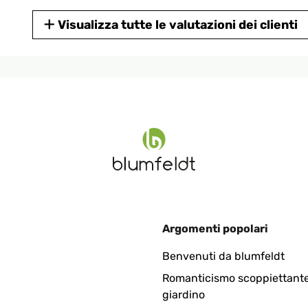
Visualizza tutte le valutazioni dei clienti
zeitraum ohne Probleme.Der Heizkörper ist genau wie beschrieben 
in allem ein tolles Produkt mit gutem Preis-Leistungsverhältnis.
Argomenti popolari
Benvenuti da blumfeldt
Romanticismo scoppiettante
giardino