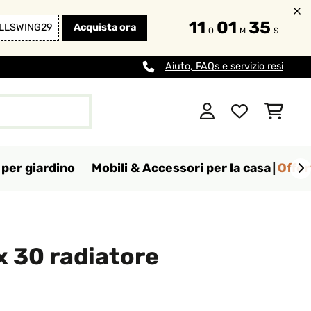
11
01
34
LLSWING29
Acquista ora
O
M
S
Aiuto, FAQs e servizio resi
per giardino
Mobili & Accessori per la casa
Offer
x 30 radiatore