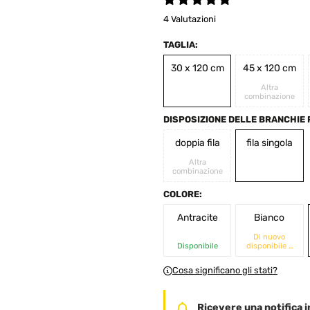
4 Valutazioni
TAGLIA:
30 x 120 cm
45 x 120 cm
Altra
combinazione
DISPOSIZIONE DELLE BRANCHIE 
doppia fila
fila singola
Altra
combinazione
COLORE:
Antracite
Bianco
Di nuovo
Disponibile
disponibile a
breve
Cosa significano gli stati?
Ricevere una notifica in