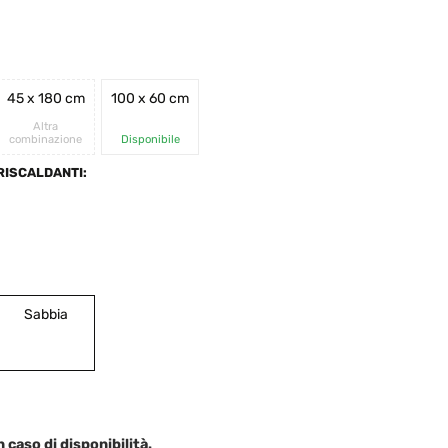
45 x 180 cm
100 x 60 cm
Altra
combinazione
Disponibile
RISCALDANTI:
Sabbia
 caso di disponibilità.