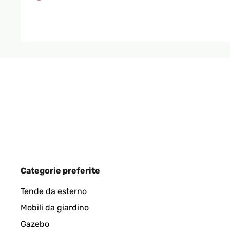
Utilisateur d'Amazon
VALUTAZIONE VERIFICATA
15/05/2023
Die Lieferung erfolgte in dem angegebenen Liefer
einfach. Die Wärme verteilt sich gleichmäßig.Alles 
Amazon-Benutzer
Categorie preferite
Tende da esterno
Mobili da giardino
Gazebo