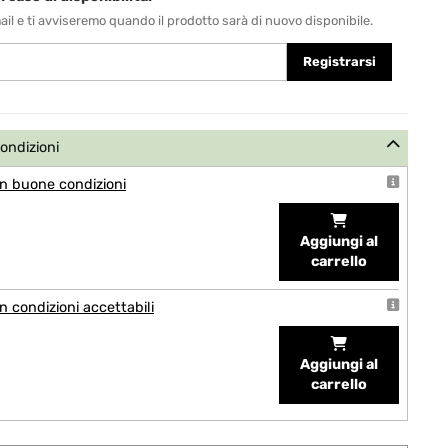
-mail e ti avviseremo quando il prodotto sarà di nuovo disponibile.
Registrarsi
condizioni
n buone condizioni
Aggiungi al
carrello
 condizioni accettabili
Aggiungi al
carrello