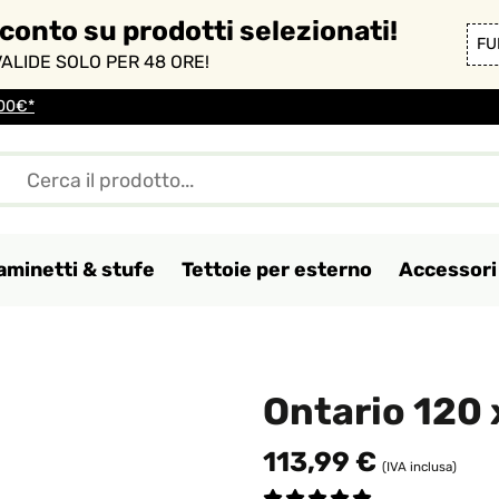
sconto su prodotti selezionati!
FU
ALIDE SOLO PER 48 ORE!
100€*
aminetti & stufe
Tettoie per esterno
Accessori 
Ontario 120 
113,99 €
(IVA inclusa)