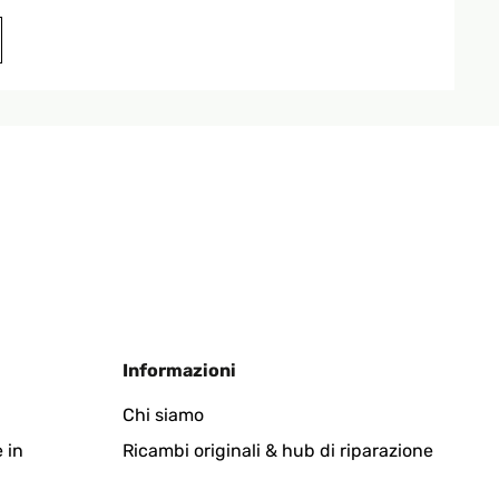
Tradurre
und auf den Bildern gezeigt. Die Montage war sehr
Tradurre
Informazioni
Chi siamo
 in
Ricambi originali & hub di riparazione