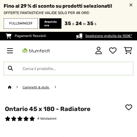
Fino al 29 % di sconto su prodotti selezionati!
OFFERTE FANTASTICHE VALIDE SOLO PER 48 ORE!
Acquista
35
24
34
FULLSWING29
O
M
S
ora
Pagamenti flessibili
Spedizione gratuita da 100€*
Caminetti & stufe
Ontario 45 x 180 - Radiatore
4 Valutazioni