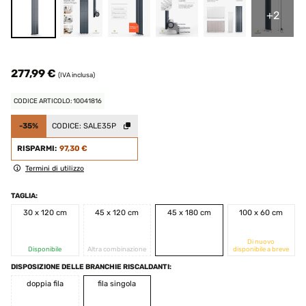
+2
277,99 €
(IVA inclusa)
CODICE ARTICOLO: 10041816
-35%
CODICE:
SALE35P
RISPARMI:
97,30 €
Termini di utilizzo
TAGLIA:
30 x 120 cm
45 x 120 cm
45 x 180 cm
100 x 60 cm
Di nuovo
Disponibile
Altra combinazione
disponibile a breve
DISPOSIZIONE DELLE BRANCHIE RISCALDANTI:
doppia fila
fila singola