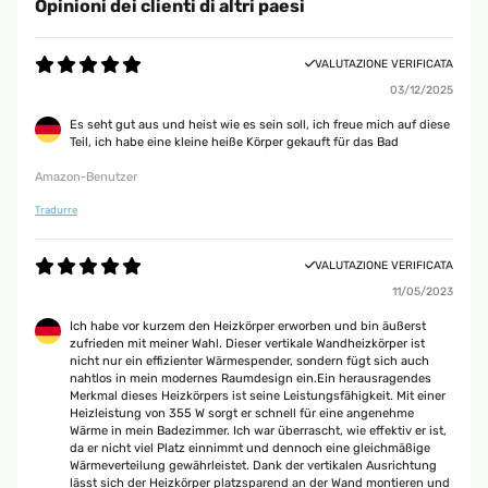
Opinioni dei clienti di altri paesi
VALUTAZIONE VERIFICATA
03/12/2025
Es seht gut aus und heist wie es sein soll, ich freue mich auf diese
Teil, ich habe eine kleine heiße Körper gekauft für das Bad
Amazon-Benutzer
Tradurre
VALUTAZIONE VERIFICATA
11/05/2023
Ich habe vor kurzem den Heizkörper erworben und bin äußerst
zufrieden mit meiner Wahl. Dieser vertikale Wandheizkörper ist
nicht nur ein effizienter Wärmespender, sondern fügt sich auch
nahtlos in mein modernes Raumdesign ein.Ein herausragendes
Merkmal dieses Heizkörpers ist seine Leistungsfähigkeit. Mit einer
Heizleistung von 355 W sorgt er schnell für eine angenehme
Wärme in mein Badezimmer. Ich war überrascht, wie effektiv er ist,
da er nicht viel Platz einnimmt und dennoch eine gleichmäßige
Wärmeverteilung gewährleistet. Dank der vertikalen Ausrichtung
lässt sich der Heizkörper platzsparend an der Wand montieren und