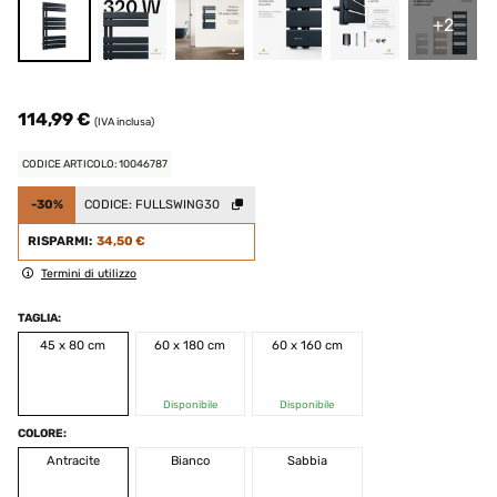
+2
114,99 €
(IVA inclusa)
CODICE ARTICOLO: 10046787
-30%
CODICE:
FULLSWING30
RISPARMI:
34,50 €
Termini di utilizzo
TAGLIA:
45 x 80 cm
60 x 180 cm
60 x 160 cm
Disponibile
Disponibile
COLORE:
Antracite
Bianco
Sabbia