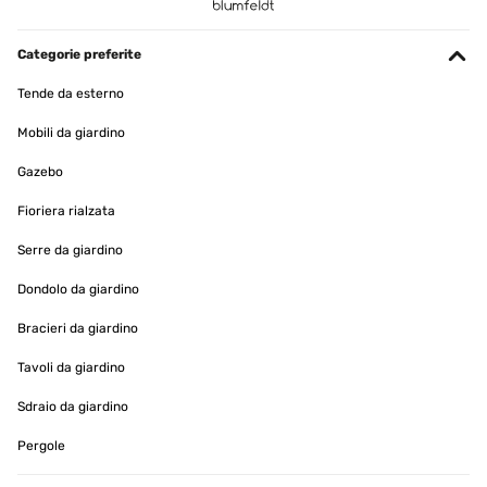
Wir haben uns für den kleinen Heizkörper entschieden weil das
Bad sehr klein ist und wir ihn zur Ergänzung für die
Categorie preferite
Fußbodenheizung benötigen. Die Installation durch einen
befreundetet Fachmann hat auch super geklappt. Die Verarbeitung
Tende da esterno
und Qualität hat auch einen guten Eindruck gemacht. Außerdem
macht er einen schicken Eindruck im Bad und ist sehr kompakt.
Mobili da giardino
Amazon-Benutzer
Gazebo
Tradurre
Fioriera rialzata
VALUTAZIONE VERIFICATA
Serre da giardino
12/04/2023
Dondolo da giardino
Gratamente sorprendida con el radiador. Lo primero, el envío fue
muy rápido, me dieron un rango de fechas y el primer día, ya lo
Bracieri da giardino
tenía en casa.Llegó muy bien embalado y protegido. Yo cogí el
tamaño más pequeño de 80x45, para colocarlo en un baño
Tavoli da giardino
pequeño, y es ligero y de calidad. Funciona de lujo, da buen calor y
es de bajo consumo. Justo lo que buscaba, estoy encantada.
Sdraio da giardino
Usuario/a de amazon
Pergole
Tradurre