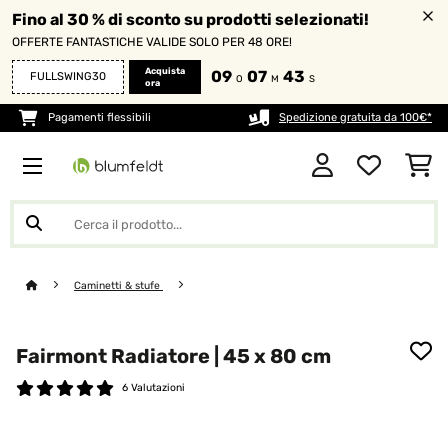
Fino al 30 % di sconto su prodotti selezionati!
OFFERTE FANTASTICHE VALIDE SOLO PER 48 ORE!
Acquista
09
07
42
FULLSWING30
O
M
S
ora
Pagamenti flessibili
Spedizione gratuita da 100€*
Caminetti & stufe
Fairmont Radiatore | 45 x 80 cm
6 Valutazioni