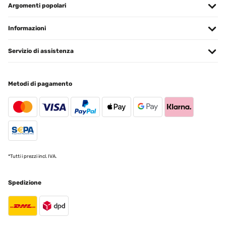
Argomenti popolari
VALUTAZIONE VERIFICATA
12/04/2023
Informazioni
Der Heizkörper ist Qualitativ, sehr hochwertig.Auch die Lackierung
ist Kratz und stoßfest.Angeschlossen ist der Heizkörper relativ
Servizio di assistenza
schnell.Klasse Ergänzung für unsere Handtücher, nun haben diese
einen passenden Platz zum trocknen und sind immer schön
vorgewärmt! ️
Metodi di pagamento
Amazon-Benutzer
Tradurre
*Tutti i prezzi incl. IVA.
Spedizione