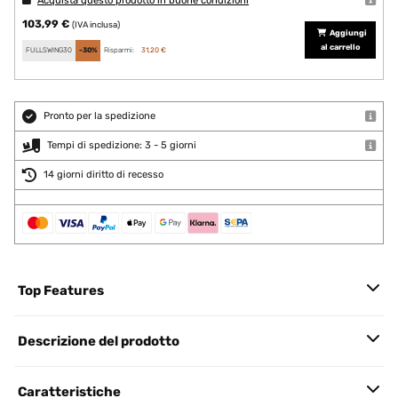
Acquista questo prodotto in buone condizioni
103,99 €
(IVA inclusa)
Aggiungi
al carrello
FULLSWING30
-30%
Risparmi:
31,20 €
Pronto per la spedizione
Tempi di spedizione: 3 - 5 giorni
14 giorni diritto di recesso
Top Features
Descrizione del prodotto
Caratteristiche