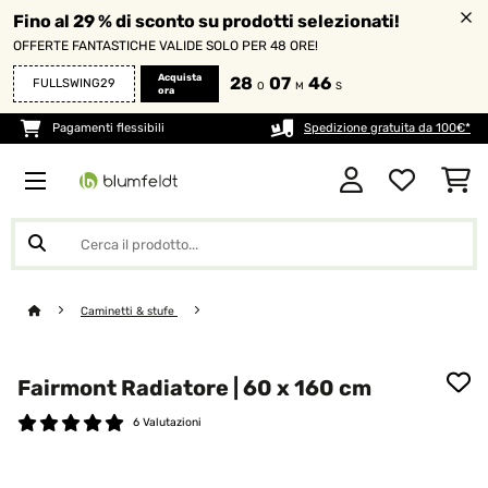
Fino al 29 % di sconto su prodotti selezionati!
OFFERTE FANTASTICHE VALIDE SOLO PER 48 ORE!
Acquista
28
07
45
FULLSWING29
O
M
S
ora
Pagamenti flessibili
Spedizione gratuita da 100€*
Caminetti & stufe
Fairmont Radiatore | 60 x 160 cm
6 Valutazioni