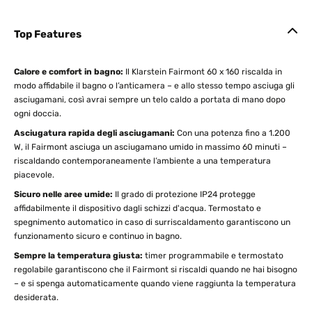
Top Features
Calore e comfort in bagno:
Il Klarstein Fairmont 60 x 160 riscalda in
modo affidabile il bagno o l’anticamera – e allo stesso tempo asciuga gli
asciugamani, così avrai sempre un telo caldo a portata di mano dopo
ogni doccia.
Asciugatura rapida degli asciugamani:
Con una potenza fino a 1.200
W, il Fairmont asciuga un asciugamano umido in massimo 60 minuti –
riscaldando contemporaneamente l’ambiente a una temperatura
piacevole.
Sicuro nelle aree umide:
Il grado di protezione IP24 protegge
affidabilmente il dispositivo dagli schizzi d'acqua. Termostato e
spegnimento automatico in caso di surriscaldamento garantiscono un
funzionamento sicuro e continuo in bagno.
Sempre la temperatura giusta:
timer programmabile e termostato
regolabile garantiscono che il Fairmont si riscaldi quando ne hai bisogno
– e si spenga automaticamente quando viene raggiunta la temperatura
desiderata.