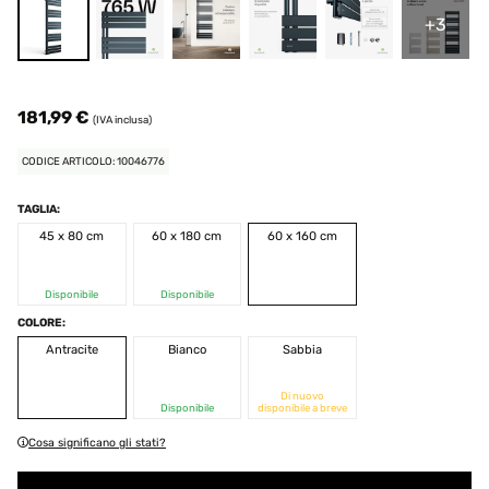
+3
181,99 €
(IVA inclusa)
CODICE ARTICOLO: 10046776
TAGLIA:
45 x 80 cm
60 x 180 cm
60 x 160 cm
Disponibile
Disponibile
COLORE:
Antracite
Bianco
Sabbia
Di nuovo
Disponibile
disponibile a breve
Cosa significano gli stati?