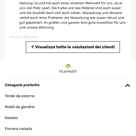
Heizung ist und hat auch einen enormen Mehrwert für uns, da er
uns viel Platz spart. Die Farbe und das Material sind auch super
und die Qualität lässt sich auch sehen. Verpackung und Versand
verlief auch ohne Probleme, die Verpackung war super robust und
gut gepolstert. Im großen und ganzen eine gute Investition für uns
und unsere Wohnung.
Amazon-Benutzer
Tradurre
Visualizza tutte le valutazioni dei clienti
VALUTAZIONE VERIFICATA
02/05/2023
Wir haben uns für den kleinen Heizkörper entschieden weil das
Bad sehr klein ist und wir ihn zur Ergänzung für die
Categorie preferite
Fußbodenheizung benötigen. Die Installation durch einen
befreundetet Fachmann hat auch super geklappt. Die Verarbeitung
Tende da esterno
und Qualität hat auch einen guten Eindruck gemacht. Außerdem
macht er einen schicken Eindruck im Bad und ist sehr kompakt.
Mobili da giardino
Amazon-Benutzer
Gazebo
Tradurre
Fioriera rialzata