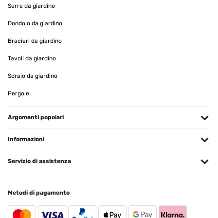
VALUTAZIONE VERIFICATA
Serre da giardino
12/04/2023
Dondolo da giardino
Gratamente sorprendida con el radiador. Lo primero, el envío fue
muy rápido, me dieron un rango de fechas y el primer día, ya lo
Bracieri da giardino
tenía en casa.Llegó muy bien embalado y protegido. Yo cogí el
tamaño más pequeño de 80x45, para colocarlo en un baño
Tavoli da giardino
pequeño, y es ligero y de calidad. Funciona de lujo, da buen calor y
es de bajo consumo. Justo lo que buscaba, estoy encantada.
Sdraio da giardino
Usuario/a de amazon
Pergole
Tradurre
Argomenti popolari
VALUTAZIONE VERIFICATA
12/04/2023
Informazioni
Der Heizkörper ist Qualitativ, sehr hochwertig.Auch die Lackierung
ist Kratz und stoßfest.Angeschlossen ist der Heizkörper relativ
Servizio di assistenza
schnell.Klasse Ergänzung für unsere Handtücher, nun haben diese
einen passenden Platz zum trocknen und sind immer schön
vorgewärmt! ️
Metodi di pagamento
Amazon-Benutzer
Tradurre