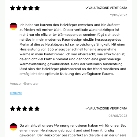
VALUTAZIONE VERIFICATA
11/05/2023
Ich habe vor kurzem den Heizkörper erworben und bin äußerst
zufrieden mit meiner Wahl. Dieser vertikale Wandheizkörper ist
nicht nur ein effizienter Wärmespender, sondern fügt sich auch
nahtlos in mein modernes Raumdesign ein.Ein herausragendes
Merkmal dieses Heizkörpers ist seine Leistungsfähigkeit. Mit einer
Heizleistung von 355 W sorgt er schnell für eine angenehme
Wärme in mein Badezimmer. Ich war überrascht, wie effektiv er ist,
da er nicht viel Platz einnimmt und dennoch eine gleichmäßige
Wärmeverteilung gewährleistet. Dank der vertikalen Ausrichtung
lässt sich der Heizkörper platzsparend an der Wand montieren und
ermöglicht eine optimale Nutzung des verfügbaren Raums.
Amazon-Benutzer
Tradurre
VALUTAZIONE VERIFICATA
05/05/2023
Da wir aktuell unsere Wohnung renovieren haben wir für unser Bad
einen neuen Heizkörper gebraucht und sind hiermit fündig
geworden. Der Heizkörper passt perfekt an die Stelle an der unsere