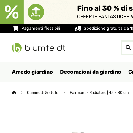
Fino al 30 % di 
OFFERTE FANTASTICHE V
Pagamenti flessibili
Spedizione gratuita da 
Arredo giardino
Decorazioni da giardino
C
Caminetti & stufe
Fairmont - Radiatore | 45 x 80 cm