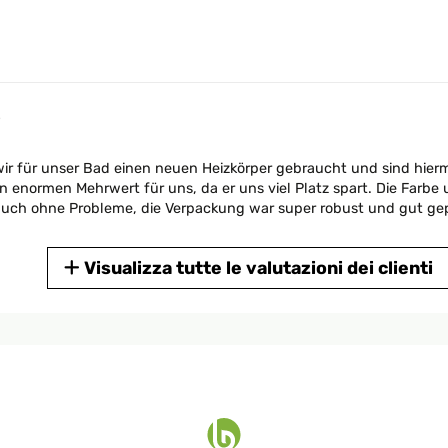
3
r für unser Bad einen neuen Heizkörper gebraucht und sind hiermi
n enormen Mehrwert für uns, da er uns viel Platz spart. Die Farbe 
auch ohne Probleme, die Verpackung war super robust und gut gepo
Visualizza tutte le valutazioni dei clienti
3
en weil das Bad sehr klein ist und wir ihn zur Ergänzung für die 
Die Verarbeitung und Qualität hat auch einen guten Eindruck ge