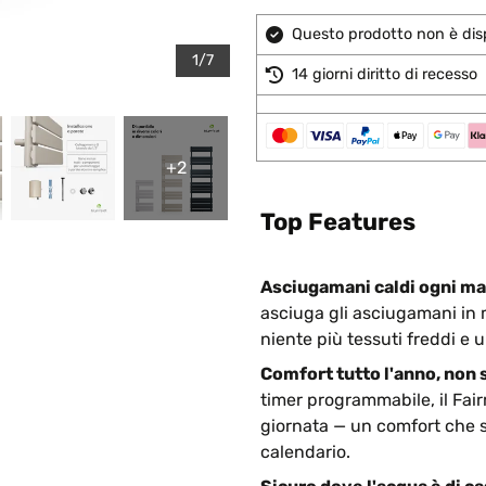
Questo prodotto non è disp
1/7
14 giorni diritto di recesso
+2
Top Features
Asciugamani caldi ogni ma
asciuga gli asciugamani in m
niente più tessuti freddi e u
Comfort tutto l'anno, non 
timer programmabile, il Fair
giornata — un comfort che 
calendario.