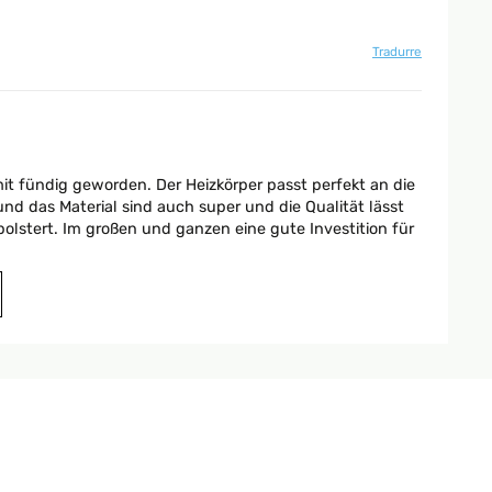
Tradurre
t fündig geworden. Der Heizkörper passt perfekt an die
und das Material sind auch super und die Qualität lässt
lstert. Im großen und ganzen eine gute Investition für
Tradurre
Fußbodenheizung benötigen. Die Installation durch einen
macht. Außerdem macht er einen schicken Eindruck im