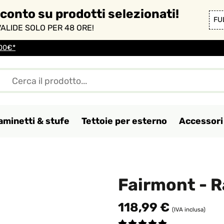
sconto su prodotti selezionati!
FU
ALIDE SOLO PER 48 ORE!
100€*
aminetti & stufe
Tettoie per esterno
Accessori 
Fairmont - R
118,99 €
(IVA inclusa)