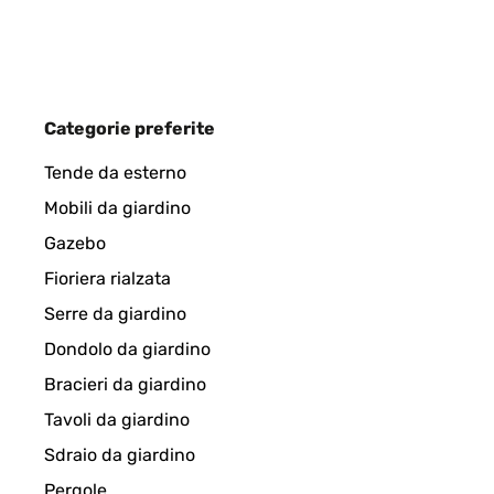
Amazon-Benutzer
Categorie preferite
VALUTAZIONE VERIFICATA
12/04/2023
Tende da esterno
Gratamente sorprendida con el radiador. Lo primero
Mobili da giardino
protegido. Yo cogí el tamaño más pequeño de 80x45
Justo lo que buscaba, estoy encantada.
Gazebo
Fioriera rialzata
Usuario/a de amazon
Serre da giardino
Dondolo da giardino
VALUTAZIONE VERIFICATA
12/04/2023
Bracieri da giardino
Tavoli da giardino
Der Heizkörper ist Qualitativ, sehr hochwertig.Auc
Sdraio da giardino
Handtücher, nun haben diese einen passenden Pla
Pergole