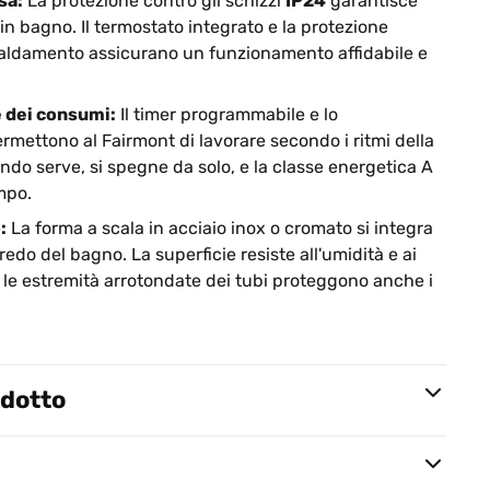
sa:
La protezione contro gli schizzi
IP24
garantisce
 in bagno. Il termostato integrato e la protezione
caldamento assicurano un funzionamento affidabile e
e dei consumi:
Il timer programmabile e lo
ettono al Fairmont di lavorare secondo i ritmi della
ndo serve, si spegne da solo, e la classe energetica A
mpo.
:
La forma a scala in acciaio inox o cromato si integra
redo del bagno. La superficie resiste all'umidità e ai
 le estremità arrotondate dei tubi proteggono anche i
odotto