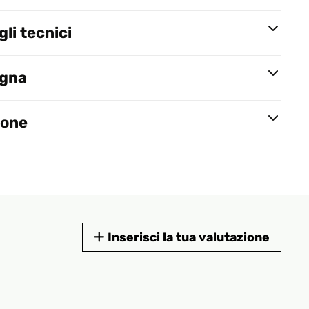
li tecnici
egna
ione
Inserisci la tua valutazione