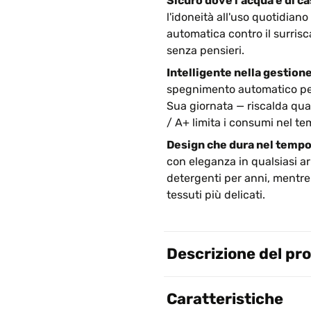
Sicuro dove l'acqua è di ca
l'idoneità all'uso quotidiano
automatica contro il surris
senza pensieri.
Intelligente nella gestion
spegnimento automatico perm
Sua giornata — riscalda qua
/ A+ limita i consumi nel te
Design che dura nel tempo
con eleganza in qualsiasi ar
detergenti per anni, mentre
tessuti più delicati.
Descrizione del pr
Caratteristiche